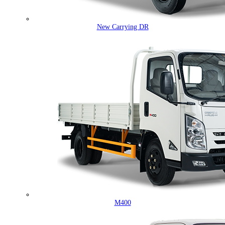
New Carrying DR
M400