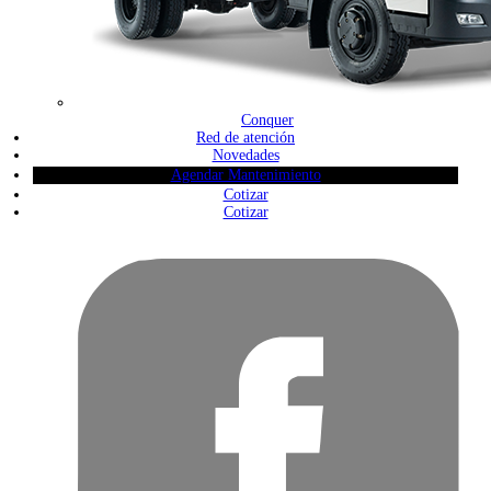
Conquer
Red de atención
Novedades
Agendar Mantenimiento
Cotizar
Cotizar