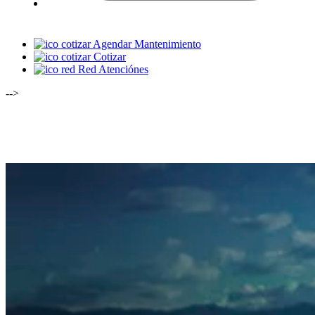
Agendar Mantenimiento
Cotizar
Red Atenciónes
-->