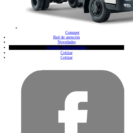
Conquer
Red de atención
Novedades
Agendar Mantenimiento
Cotizar
Cotizar