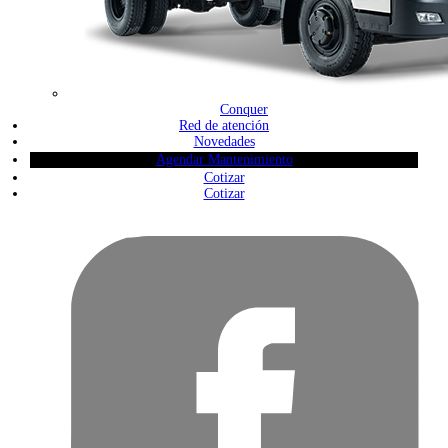
Conquer
Red de atención
Novedades
Agendar Mantenimiento
Cotizar
Cotizar