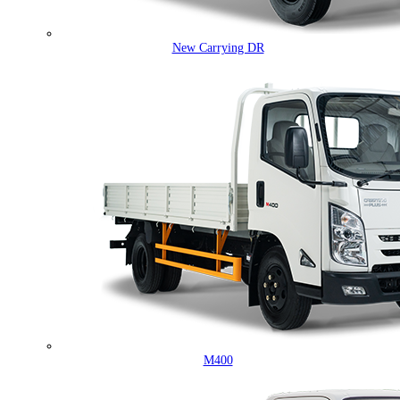
New Carrying DR
M400