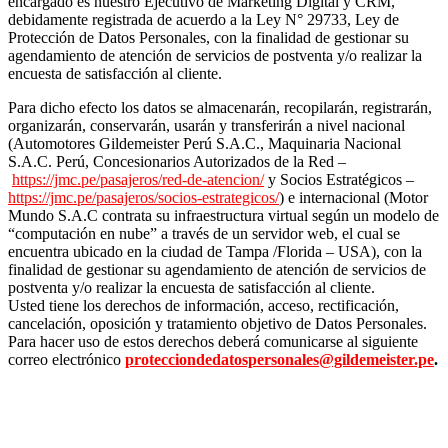
encargado es nuestro Ejecutivo de Marketing Digital y CRM,
debidamente registrada de acuerdo a la Ley N° 29733, Ley de
Protección de Datos Personales, con la finalidad de gestionar su
agendamiento de atención de servicios de postventa y/o realizar la
encuesta de satisfacción al cliente.
Para dicho efecto los datos se almacenarán, recopilarán, registrarán,
organizarán, conservarán, usarán y transferirán a nivel nacional
(Automotores Gildemeister Perú S.A.C., Maquinaria Nacional
S.A.C. Perú, Concesionarios Autorizados de la Red –
https://jmc.pe/pasajeros/red-de-atencion/
y Socios Estratégicos –
https://jmc.pe/pasajeros/socios-estrategicos/
) e internacional (Motor
Mundo S.A.C contrata su infraestructura virtual según un modelo de
“computación en nube” a través de un servidor web, el cual se
encuentra ubicado en la ciudad de Tampa /Florida – USA), con la
finalidad de gestionar su agendamiento de atención de servicios de
postventa y/o realizar la encuesta de satisfacción al cliente.
Usted tiene los derechos de información, acceso, rectificación,
cancelación, oposición y tratamiento objetivo de Datos Personales.
Para hacer uso de estos derechos deberá comunicarse al siguiente
correo electrónico
protecciondedatospersonales@gildemeister.pe
.