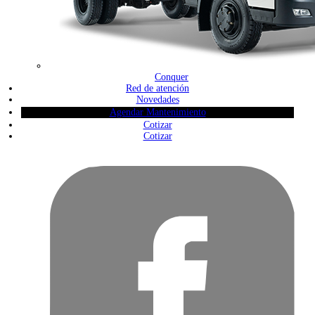
Conquer
Red de atención
Novedades
Agendar Mantenimiento
Cotizar
Cotizar