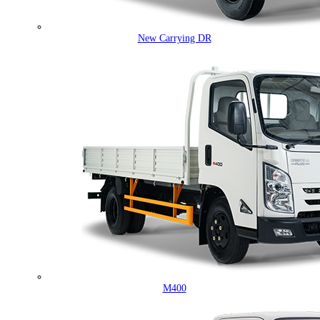
New Carrying DR
M400