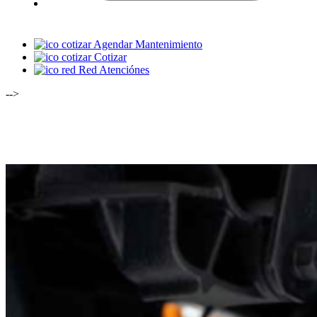
Agendar Mantenimiento
Cotizar
Red Atenciónes
-->