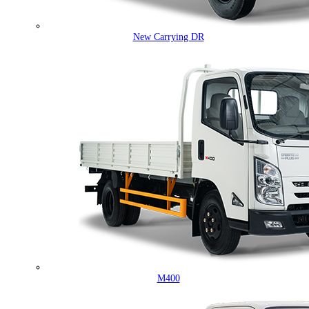
New Carrying DR
M400