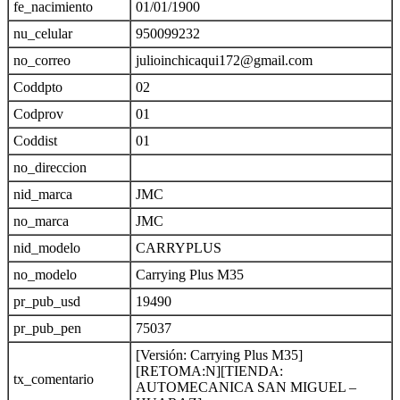
fe_nacimiento
01/01/1900
nu_celular
950099232
no_correo
julioinchicaqui172@gmail.com
Coddpto
02
Codprov
01
Coddist
01
no_direccion
nid_marca
JMC
no_marca
JMC
nid_modelo
CARRYPLUS
no_modelo
Carrying Plus M35
pr_pub_usd
19490
pr_pub_pen
75037
[Versión: Carrying Plus M35]
[RETOMA:N][TIENDA:
tx_comentario
AUTOMECANICA SAN MIGUEL –