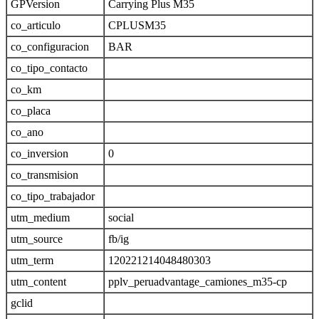
GPVersion
Carrying Plus M35
co_articulo
CPLUSM35
co_configuracion
BAR
co_tipo_contacto
co_km
co_placa
co_ano
co_inversion
0
co_transmision
co_tipo_trabajador
utm_medium
social
utm_source
fb/ig
utm_term
120221214048480303
utm_content
pplv_peruadvantage_camiones_m35-cp
gclid