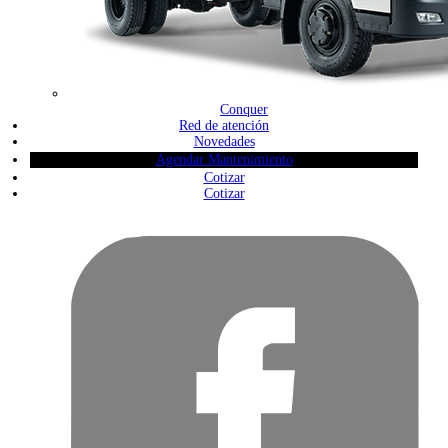
Conquer
Red de atención
Novedades
Agendar Mantenimiento
Cotizar
Cotizar