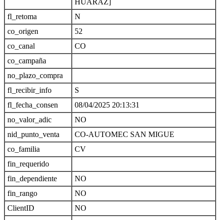
HUARAZ]
fl_retoma
N
co_origen
52
co_canal
CO
co_campaña
no_plazo_compra
fl_recibir_info
S
fl_fecha_consen
08/04/2025 20:13:31
no_valor_adic
NO
nid_punto_venta
CO-AUTOMEC SAN MIGUE
co_familia
CV
fin_requerido
fin_dependiente
NO
fin_rango
NO
ClientID
NO