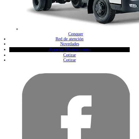
Conquer
Red de atención
Novedades
Agendar Mantenimiento
Cotizar
Cotizar