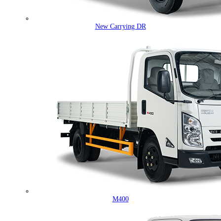
New Carrying DR
M400