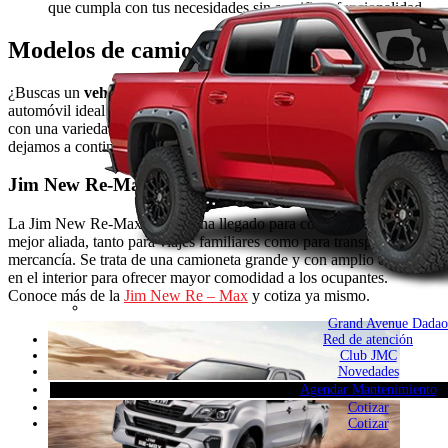
que cumpla con tus necesidades sin sacrificar funcionalidad.
Modelos de camionetas JMC
¿Buscas un
vehículo pick up
? En
JMC
podrás encontrar el
automóvil ideal que se acomoda a tu estilo de vida, ya que cuenta
con una variedad de modelos de camionetas, las cuales te las
dejamos a continuación:
Jim New Re-Max
La Jim New Re-Max de JMC ha llegado para convertirse en tu
mejor aliada, tanto para viajes familiares como para transporte de
mercancía. Se trata de una camioneta grande y con amplio espacio
en el interior para ofrecer mayor comodidad a los ocupantes.
Conoce más de la
Jim New Re – Max
y cotiza ya mismo.
Grand Avenue Dadao
Red de atención
Club JMC
Novedades
Agendar Mantenimiento
Cotizar
Cotizar