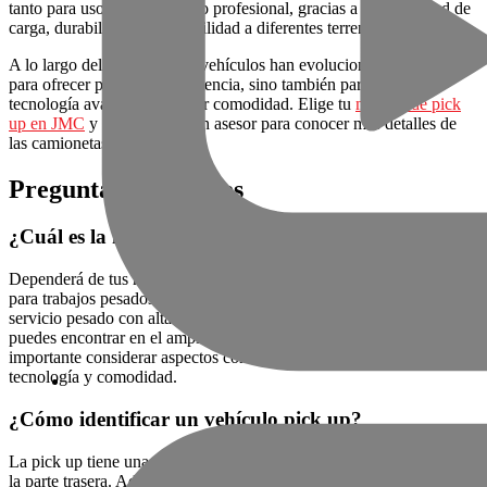
tanto para uso personal como profesional, gracias a su capacidad de
carga, durabilidad y adaptabilidad a diferentes terrenos.
A lo largo del tiempo, estos vehículos han evolucionado no solo
para ofrecer potencia y resistencia, sino también para incorporar
tecnología avanzada y mayor comodidad. Elige tu
modelo de pick
up en JMC
y contacta con un asesor para conocer más detalles de
las camionetas.
Preguntas frecuentes
¿Cuál es la mejor pick up?
Dependerá de tus necesidades específicas. Si buscas un vehículo
para trabajos pesados y transporte de grandes cargas, una pick up de
servicio pesado con alta capacidad de remolque es ideal, la cual
puedes encontrar en el amplio
catálogo de JMC
. También es
importante considerar aspectos como consumo de combustible,
tecnología y comodidad.
¿Cómo identificar un vehículo pick up?
La pick up tiene una cabina cerrada y una zona de carga abierta en
la parte trasera. Además, suelen tener una estructura robusta y mayor