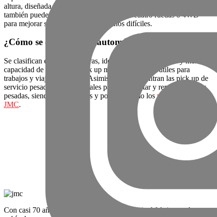
altura, diseñada para transportar cargas pesadas. Las pick ups
también pueden contar con tracción en las cuatro ruedas o 4WD
para mejorar su rendimiento en terrenos difíciles.
¿Cómo se clasifican los automóviles pick up?
Se clasifican en pick up ligeras, ideales para uso personal y menor
capacidad de carga. Las pick up mediana, que son útiles para
trabajos y viajes familiares. Asimismo, se encuentran las pick up de
servicio pesado, que son ideales para transportar y remolcar cargas
pesadas, siendo más robustas y potentes como los
vehículos de
JMC
.
Con casi 70 años de historia, JMC es el principal fabricante de