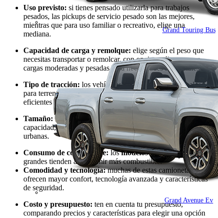
Uso previsto:
si tienes pensado utilizarla para trabajos
pesados, las pickups de servicio pesado son las mejores,
mientras que para uso familiar o recreativo, elige una
Grand Touring Bus
mediana.
Capacidad de carga y remolque:
elige según el peso que
necesitas transportar o remolcar, con opciones ligeras para
cargas moderadas y pesadas para necesidades industriales.
Tipo de tracción:
los vehículos pick up 4WD son ideales
para terrenos difíciles, mientras que las 2WD son más
eficientes en carretera.
Tamaño:
las camionetas pick up grande ofrecen más
capacidad, pero las más pequeñas son prácticas en zonas
urbanas.
Consumo de combustible:
los
modelos de pick up
más
grandes tienden a consumir más combustible.
Comodidad y tecnología:
muchas de estas camionetas
ofrecen mayor confort, tecnología avanzada y características
de seguridad.
Grand Avenue Ev
Costo y presupuesto:
ten en cuenta tu presupuesto,
comparando precios y características para elegir una opción