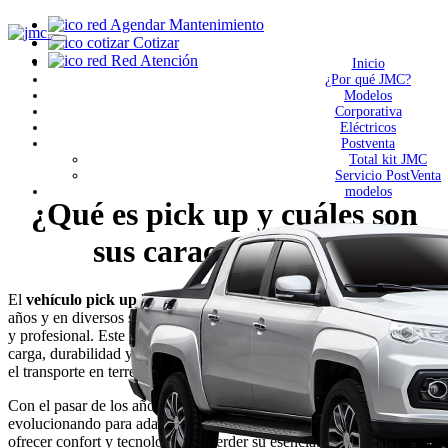
Agendar Mantenimiento
Cotizar
Red Atención
Inicio
¿Por qué JMC?
Modelos
Corporativa
Eléctricos
Postventa
Total kit JMC
Servicio PostVenta
modelos
¿Qué es pick up y cuáles son
sus características?
El
vehículo pick up
ha ganado mucha popularidad en los últimos
años y en diversos sectores, porque ha sido utilizado a nivel personal
y profesional. Este tipo de carro ha destacado por su capacidad de
carga, durabilidad y versatilidad, convirtiéndose en el favorito para
el transporte en terrenos complicados.
Con el pasar de los años, las
camionetas modelo pick up
han ido
evolucionando para adaptarse a las necesidades de los usuarios y
ofrecer confort y tecnología sin perder su esencia.