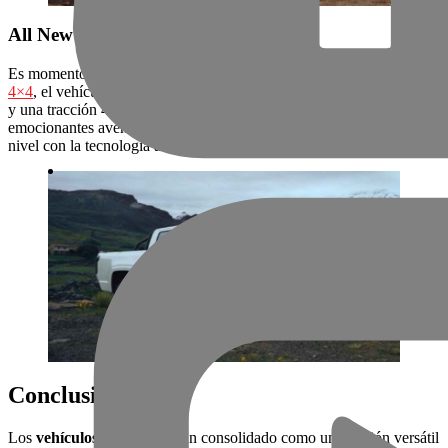
All New Grand Avenue 4×4
Es momento de marcar la diferencia con la
All New Grand Avenue
4×4
, el vehículo de JMC que cuenta con un diseño robusto, elegante
y una tracción 4×4. Perfecta para paseos familiares hasta
emocionantes aventuras off- road. Lleva tu experiencia al siguiente
nivel con la tecnología avanzada de la camioneta de JMC.
Conclusión
Los
vehículos pick up
se han consolidado como una opción versátil