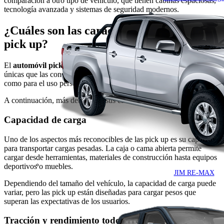
comparación a otro tipo de vehículo, que tienen cabinas espaciosas,
tecnología avanzada y sistemas de seguridad modernos.
¿Cuáles son las características de una
pick up?
El
automóvil pick up
destaca por poseer una serie de características
únicas que las convierten en potentes, adaptables para el trabajo
como para el uso personal.
A continuación, más detalles de sus características.
Capacidad de carga
Uno de los aspectos más reconocibles de las pick up es su capacidad
para transportar cargas pesadas. La caja o cama abierta permite
cargar desde herramientas, materiales de construcción hasta equipos
deportivos o muebles.
JIM RE-MAX
Dependiendo del tamaño del vehículo, la capacidad de carga puede
variar, pero las pick up están diseñadas para cargar pesos que
superan las expectativas de los usuarios.
Tracción y rendimiento todoterreno