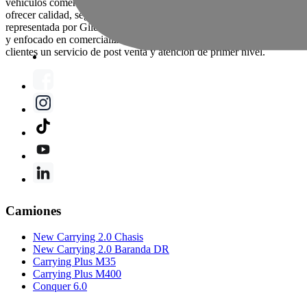
vehículos comerciales en China, utilizando tecnología avanzada para
ofrecer calidad, seguridad y rentabilidad. En Perú, JMC es
representada por Gildemeister, grupo que realiza un trabajo dedicado
y enfocado en comercializar vehículos de calidad y entregar a sus
clientes un servicio de post venta y atención de primer nivel.
Camiones
New Carrying 2.0 Chasis
New Carrying 2.0 Baranda DR
Carrying Plus M35
Carrying Plus M400
Conquer 6.0