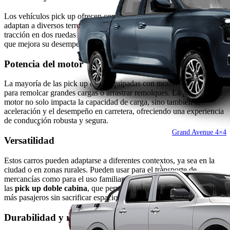
Los vehículos pick up ofrecen configuraciones de tracción que se
adaptan a diversos terrenos. Muchas de ellas incluyen opciones de
tracción en dos ruedas o las 2WD y en las cuatro ruedas o 4WD, lo
que mejora su desempeño en terrenos difíciles.
Potencia del motor
La mayoría de las pick up están equipadas con motores potentes
para remolcar grandes cargas o arrastrar remolques. La potencia del
motor no solo impacta la capacidad de carga, sino también la
aceleración y el desempeño en carretera, ofreciendo una experiencia
de conducción robusta y segura.
Grand Avenue 4×4
Versatilidad
Estos carros pueden adaptarse a diferentes contextos, ya sea en la
ciudad o en zonas rurales. Pueden usar para el transporte de
mercancías como para el uso familiar. En este modelo se encuentran
las
pick up doble cabina
, que permiten transportar cómodamente a
más pasajeros sin sacrificar espacio de carga.
Durabilidad y resistencia