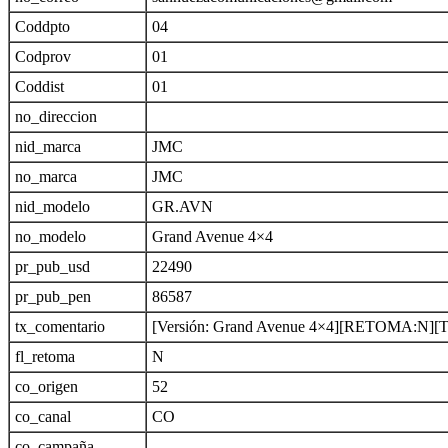
Coddpto
04
Codprov
01
Coddist
01
no_direccion
nid_marca
JMC
no_marca
JMC
nid_modelo
GR.AVN
no_modelo
Grand Avenue 4×4
pr_pub_usd
22490
pr_pub_pen
86587
tx_comentario
[Versión: Grand Avenue 4×4][RETOMA:
fl_retoma
N
co_origen
52
co_canal
CO
co_campaña