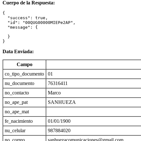
Cuerpo de la Respuesta:
{

  "success": true,

  "id": "00QUG00000MIEPe2AP",

  "message": {

  }

}
Data Enviada:
Campo
co_tipo_documento
01
nu_documento
76316411
no_contacto
Marco
no_ape_pat
SANHUEZA
no_ape_mat
fe_nacimiento
01/01/1900
nu_celular
987884020
no_correo
sanhuezacomunicaciones@gmail.com