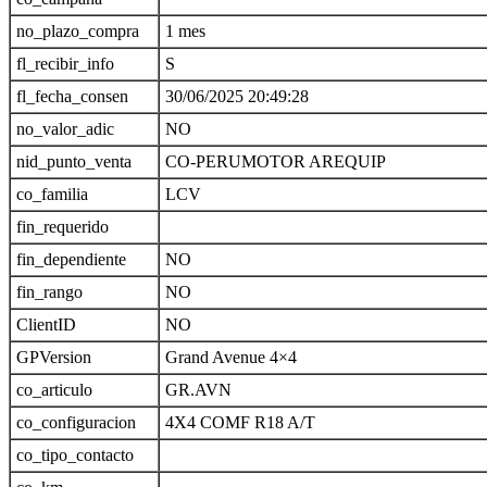
no_plazo_compra
1 mes
fl_recibir_info
S
fl_fecha_consen
30/06/2025 20:49:28
no_valor_adic
NO
nid_punto_venta
CO-PERUMOTOR AREQUIP
co_familia
LCV
fin_requerido
fin_dependiente
NO
fin_rango
NO
ClientID
NO
GPVersion
Grand Avenue 4×4
co_articulo
GR.AVN
co_configuracion
4X4 COMF R18 A/T
co_tipo_contacto