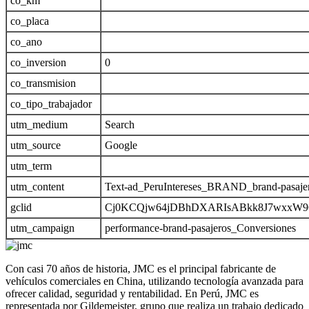
co_km
co_placa
co_ano
co_inversion
0
co_transmision
co_tipo_trabajador
utm_medium
Search
utm_source
Google
utm_term
utm_content
Text-ad_PeruIntereses_BRAND_brand-pasaje
gclid
Cj0KCQjw64jDBhDXARIsABkk8J7wxxW9
utm_campaign
performance-brand-pasajeros_Conversiones
Con casi 70 años de historia, JMC es el principal fabricante de
vehículos comerciales en China, utilizando tecnología avanzada para
ofrecer calidad, seguridad y rentabilidad. En Perú, JMC es
representada por Gildemeister, grupo que realiza un trabajo dedicado