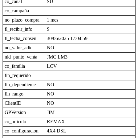
co_canal
SU
co_campaña
no_plazo_compra
1 mes
fl_recibir_info
S
fl_fecha_consen
30/06/2025 17:04:59
no_valor_adic
NO
nid_punto_venta
JMC LM3
co_familia
LCV
fin_requerido
fin_dependiente
NO
fin_rango
NO
ClientID
NO
GPVersion
JIM
co_articulo
REMAX
co_configuracion
4X4 DSL