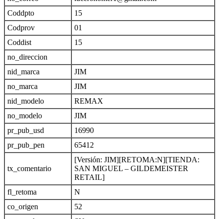
Coddpto
15
Codprov
01
Coddist
15
no_direccion
nid_marca
JIM
no_marca
JIM
nid_modelo
REMAX
no_modelo
JIM
pr_pub_usd
16990
pr_pub_pen
65412
[Versión: JIM][RETOMA:N][TIENDA:
tx_comentario
SAN MIGUEL – GILDEMEISTER
RETAIL]
fl_retoma
N
co_origen
52