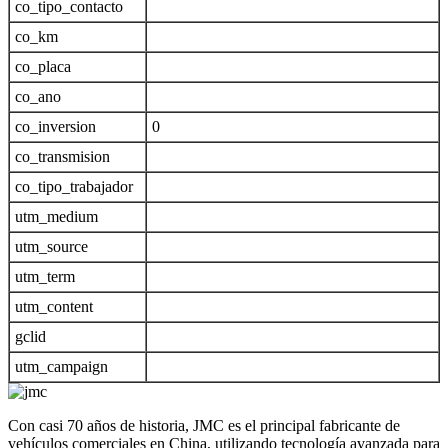
co_tipo_contacto
co_km
co_placa
co_ano
co_inversion
0
co_transmision
co_tipo_trabajador
utm_medium
utm_source
utm_term
utm_content
gclid
utm_campaign
Con casi 70 años de historia, JMC es el principal fabricante de
vehículos comerciales en China, utilizando tecnología avanzada para