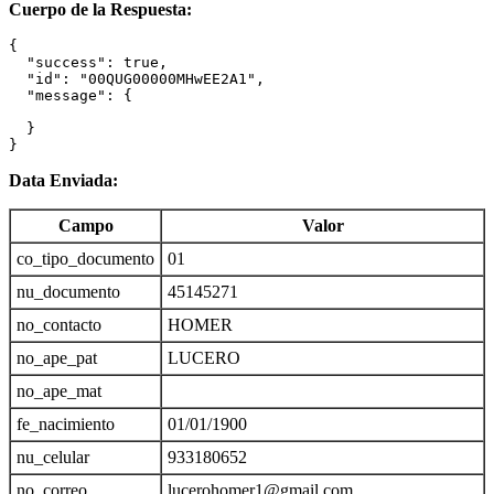
Cuerpo de la Respuesta:
{

  "success": true,

  "id": "00QUG00000MHwEE2A1",

  "message": {

  }

}
Data Enviada:
Campo
Valor
co_tipo_documento
01
nu_documento
45145271
no_contacto
HOMER
no_ape_pat
LUCERO
no_ape_mat
fe_nacimiento
01/01/1900
nu_celular
933180652
no_correo
lucerohomer1@gmail.com