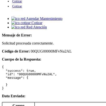
Cotizar
Cotizar
Agendar Mantenimiento
Cotizar
Red Atención
Mensaje de Error:
Solicitud procesada correctamente.
Código de Error:
00QUG00000MFvNu2AL
Cuerpo de la Respuesta:
{

  "success": true,

  "id": "00QUG00000MFvNu2AL",

  "message": {

  }

}
Data Enviada:
Campo