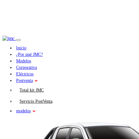
Inicio
¿Por qué JMC?
Modelos
Corporativa
Eléctricos
Postventa
Total kit JMC
Servicio PostVenta
modelos