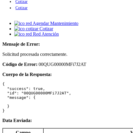
Cotizar
Cotizar
Agendar Mantenimiento
Cotizar
Red Atención
Mensaje de Error:
Solicitud procesada correctamente.
Código de Error:
00QUG00000MFi7J2AT
Cuerpo de la Respuesta:
{

  "success": true,

  "id": "00QUG00000MFi7J2AT",

  "message": {

  }

}
Data Enviada:
Campo
V