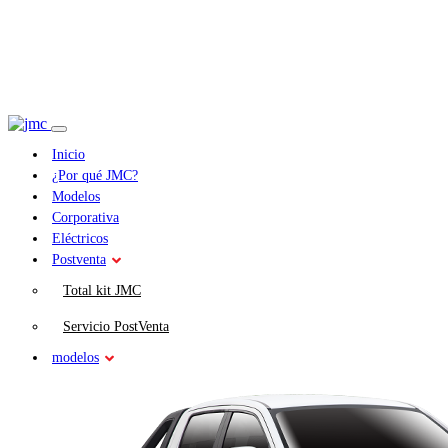
Inicio
¿Por qué JMC?
Modelos
Corporativa
Eléctricos
Postventa
Total kit JMC
Servicio PostVenta
modelos