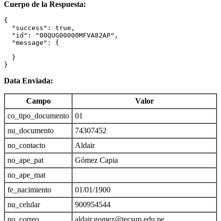
Cuerpo de la Respuesta:
{

  "success": true,

  "id": "00QUG00000MFVA82AP",

  "message": {

  }

}
Data Enviada:
Campo
Valor
co_tipo_documento
01
nu_documento
74307452
no_contacto
Aldair
no_ape_pat
Gómez Capia
no_ape_mat
fe_nacimiento
01/01/1900
nu_celular
900954544
no_correo
aldair.gomez@tecsup.edu.pe