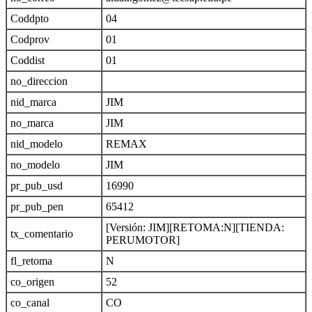
Coddpto
04
Codprov
01
Coddist
01
no_direccion
nid_marca
JIM
no_marca
JIM
nid_modelo
REMAX
no_modelo
JIM
pr_pub_usd
16990
pr_pub_pen
65412
[Versión: JIM][RETOMA:N][TIENDA:
tx_comentario
PERUMOTOR]
fl_retoma
N
co_origen
52
co_canal
CO