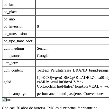
co_km
co_placa
co_ano
co_inversion
0
co_transmision
co_tipo_trabajador
utm_medium
Search
utm_source
Google
utm_term
utm_content
Text-ad_PeruIntereses_BRAND_brand-pasaje
Cj0KCQjwgvnCBhCqARIsADBLZoIaa0Cal
gclid
c4MHy1-zmLku3bxoUVYd-
CtxLoXElxHngl4tnEe7-hoaApGVEALw_w
utm_campaign
performance-brand-pasajeros_Conversiones
Con casi 70 años de historia, JMC es el principal fabricante de