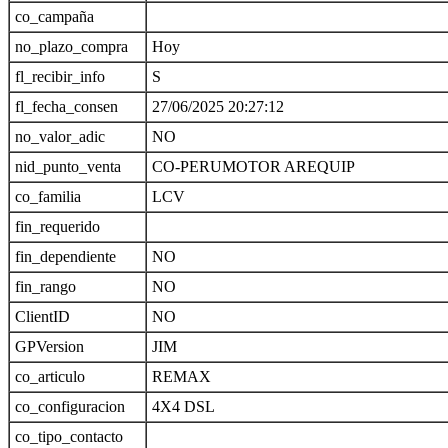
co_campaña
no_plazo_compra
Hoy
fl_recibir_info
S
fl_fecha_consen
27/06/2025 20:27:12
no_valor_adic
NO
nid_punto_venta
CO-PERUMOTOR AREQUIP
co_familia
LCV
fin_requerido
fin_dependiente
NO
fin_rango
NO
ClientID
NO
GPVersion
JIM
co_articulo
REMAX
co_configuracion
4X4 DSL
co_tipo_contacto