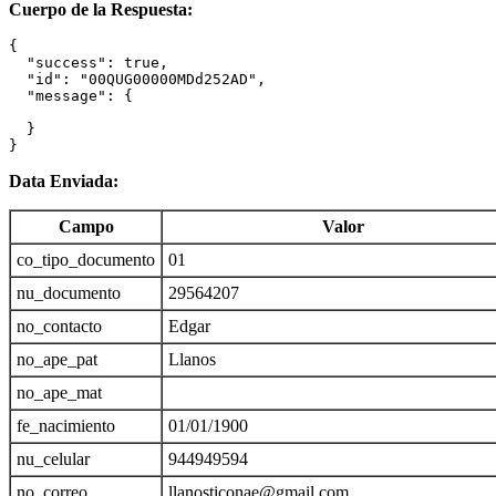
Cuerpo de la Respuesta:
{

  "success": true,

  "id": "00QUG00000MDd252AD",

  "message": {

  }

}
Data Enviada:
Campo
Valor
co_tipo_documento
01
nu_documento
29564207
no_contacto
Edgar
no_ape_pat
Llanos
no_ape_mat
fe_nacimiento
01/01/1900
nu_celular
944949594
no_correo
llanosticonae@gmail.com