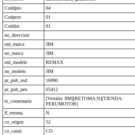
Coddpto
04
Codprov
01
Coddist
01
no_direccion
nid_marca
JIM
no_marca
JIM
nid_modelo
REMAX
no_modelo
JIM
pr_pub_usd
16990
pr_pub_pen
65412
[Versión: JIM][RETOMA:N][TIENDA:
tx_comentario
PERUMOTOR]
fl_retoma
N
co_origen
52
co_canal
CO