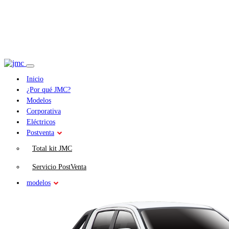
Inicio
¿Por qué JMC?
Modelos
Corporativa
Eléctricos
Postventa
Total kit JMC
Servicio PostVenta
modelos