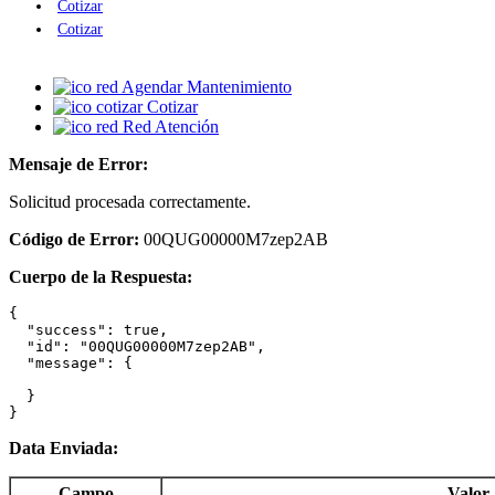
Cotizar
Cotizar
Agendar Mantenimiento
Cotizar
Red Atención
Mensaje de Error:
Solicitud procesada correctamente.
Código de Error:
00QUG00000M7zep2AB
Cuerpo de la Respuesta:
{

  "success": true,

  "id": "00QUG00000M7zep2AB",

  "message": {

  }

}
Data Enviada:
Campo
Valor