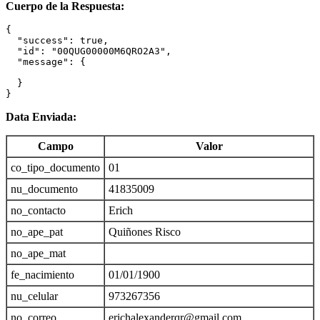
Cuerpo de la Respuesta:
{

  "success": true,

  "id": "00QUG00000M6QRO2A3",

  "message": {

  }

}
Data Enviada:
Campo
Valor
co_tipo_documento
01
nu_documento
41835009
no_contacto
Erich
no_ape_pat
Quiñones Risco
no_ape_mat
fe_nacimiento
01/01/1900
nu_celular
973267356
no_correo
erichalexanderqr@gmail.com