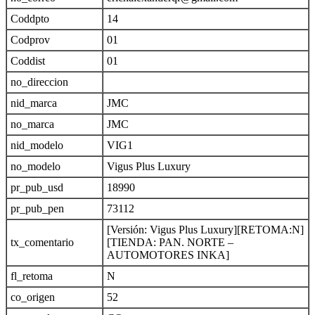
Coddpto
14
Codprov
01
Coddist
01
no_direccion
nid_marca
JMC
no_marca
JMC
nid_modelo
VIG1
no_modelo
Vigus Plus Luxury
pr_pub_usd
18990
pr_pub_pen
73112
[Versión: Vigus Plus Luxury][RETOMA:N]
tx_comentario
[TIENDA: PAN. NORTE –
AUTOMOTORES INKA]
fl_retoma
N
co_origen
52