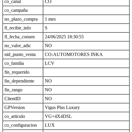
co_canal
CO
co_campaña
no_plazo_compra
1 mes
fl_recibir_info
S
fl_fecha_consen
24/06/2025 18:30:55
no_valor_adic
NO
nid_punto_venta
CO-AUTOMOTORES INKA
co_familia
LCV
fin_requerido
fin_dependiente
NO
fin_rango
NO
ClientID
NO
GPVersion
Vigus Plus Luxury
co_articulo
VG+4X4DSL
co_configuracion
LUX