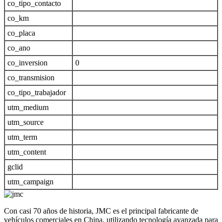
co_tipo_contacto
co_km
co_placa
co_ano
co_inversion
0
co_transmision
co_tipo_trabajador
utm_medium
utm_source
utm_term
utm_content
gclid
utm_campaign
Con casi 70 años de historia, JMC es el principal fabricante de
vehículos comerciales en China, utilizando tecnología avanzada para