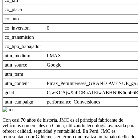
co_km
co_placa
co_ano
co_inversion
0
co_transmision
co_tipo_trabajador
utm_medium
PMAX
utm_source
Google
utm_term
utm_content
Pmax_PeruIntereses_GRAND-AVENUE_ga-si
gclid
CjwKCAjw9uPCBhATEiwABHN9K6d5b6Rz
utm_campaign
performance_Conversiones
Con casi 70 años de historia, JMC es el principal fabricante de
vehículos comerciales en China, utilizando tecnología avanzada para
ofrecer calidad, seguridad y rentabilidad. En Perú, JMC es
representada por Gildemeister, grupo que realiza un trabajo dedicado