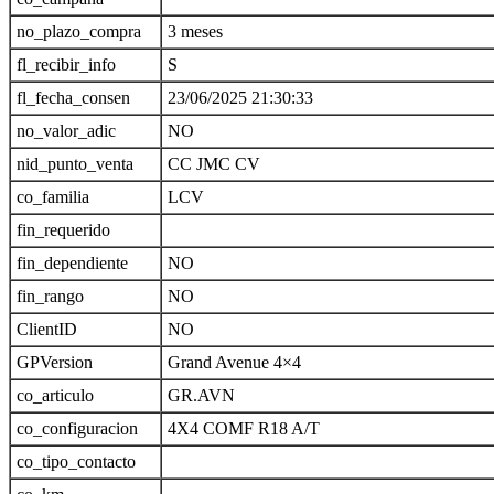
no_plazo_compra
3 meses
fl_recibir_info
S
fl_fecha_consen
23/06/2025 21:30:33
no_valor_adic
NO
nid_punto_venta
CC JMC CV
co_familia
LCV
fin_requerido
fin_dependiente
NO
fin_rango
NO
ClientID
NO
GPVersion
Grand Avenue 4×4
co_articulo
GR.AVN
co_configuracion
4X4 COMF R18 A/T
co_tipo_contacto