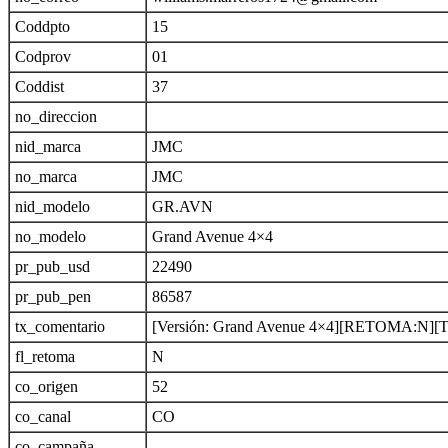
Coddpto
15
Codprov
01
Coddist
37
no_direccion
nid_marca
JMC
no_marca
JMC
nid_modelo
GR.AVN
no_modelo
Grand Avenue 4×4
pr_pub_usd
22490
pr_pub_pen
86587
tx_comentario
[Versión: Grand Avenue 4×4][RETOMA
fl_retoma
N
co_origen
52
co_canal
CO
co_campaña