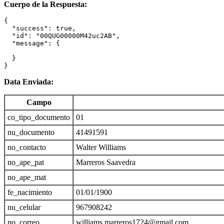
Cuerpo de la Respuesta:
{

  "success": true,

  "id": "00QUG00000M42uc2AB",

  "message": {

  }

}
Data Enviada:
Campo
co_tipo_documento
01
nu_documento
41491591
no_contacto
Walter Williams
no_ape_pat
Marreros Saavedra
no_ape_mat
fe_nacimiento
01/01/1900
nu_celular
967908242
no_correo
williams.marreros1724@gmail.com