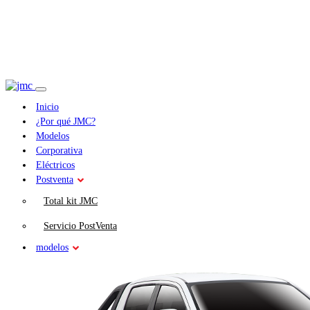
Inicio
¿Por qué JMC?
Modelos
Corporativa
Eléctricos
Postventa
Total kit JMC
Servicio PostVenta
modelos