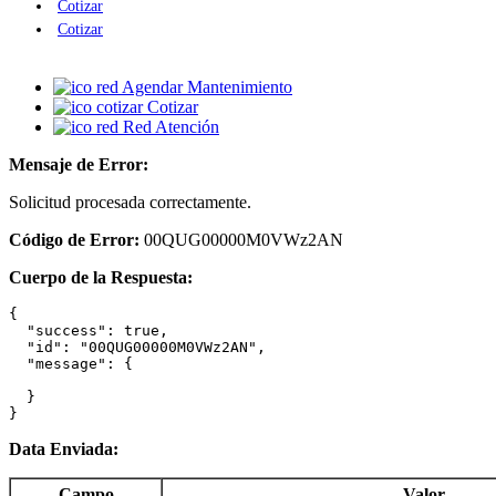
Cotizar
Cotizar
Agendar Mantenimiento
Cotizar
Red Atención
Mensaje de Error:
Solicitud procesada correctamente.
Código de Error:
00QUG00000M0VWz2AN
Cuerpo de la Respuesta:
{

  "success": true,

  "id": "00QUG00000M0VWz2AN",

  "message": {

  }

}
Data Enviada:
Campo
Valor