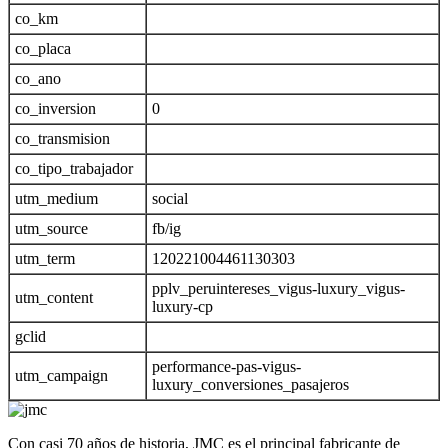
co_km
co_placa
co_ano
co_inversion
0
co_transmision
co_tipo_trabajador
utm_medium
social
utm_source
fb/ig
utm_term
120221004461130303
pplv_peruintereses_vigus-luxury_vigus-
utm_content
luxury-cp
gclid
performance-pas-vigus-
utm_campaign
luxury_conversiones_pasajeros
Con casi 70 años de historia, JMC es el principal fabricante de