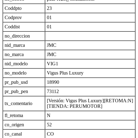
Coddpto
23
Codprov
01
Coddist
01
no_direccion
nid_marca
JMC
no_marca
JMC
nid_modelo
VIG1
no_modelo
Vigus Plus Luxury
pr_pub_usd
18990
pr_pub_pen
73112
[Versión: Vigus Plus Luxury][RETOMA:N]
tx_comentario
[TIENDA: PERUMOTOR]
fl_retoma
N
co_origen
52
co_canal
CO