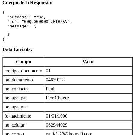
Cuerpo de la Respuesta:
{

  "success": true,

  "id": "00QUG00000LzEtB2AV",

  "message": {

  }

}
Data Enviada:
Campo
Valor
co_tipo_documento
01
nu_documento
04639118
no_contacto
Paul
no_ape_pat
Flor Chavez
no_ape_mat
fe_nacimiento
01/01/1900
nu_celular
962944029
no_correo
paul-f123@hotmail.com