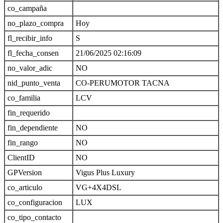
co_campaña
no_plazo_compra
Hoy
fl_recibir_info
S
fl_fecha_consen
21/06/2025 02:16:09
no_valor_adic
NO
nid_punto_venta
CO-PERUMOTOR TACNA
co_familia
LCV
fin_requerido
fin_dependiente
NO
fin_rango
NO
ClientID
NO
GPVersion
Vigus Plus Luxury
co_articulo
VG+4X4DSL
co_configuracion
LUX
co_tipo_contacto