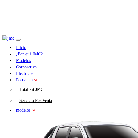
Inicio
¿Por qué JMC?
Modelos
Corporativa
Eléctricos
Postventa
Total kit JMC
Servicio PostVenta
modelos