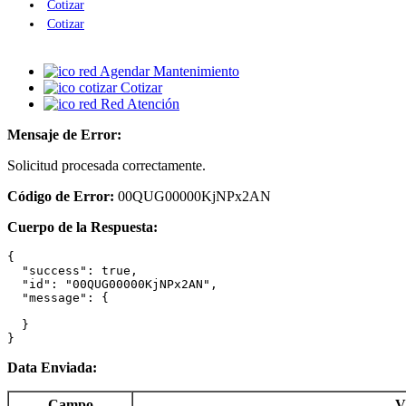
Cotizar
Cotizar
Agendar Mantenimiento
Cotizar
Red Atención
Mensaje de Error:
Solicitud procesada correctamente.
Código de Error:
00QUG00000KjNPx2AN
Cuerpo de la Respuesta:
{

  "success": true,

  "id": "00QUG00000KjNPx2AN",

  "message": {

  }

}
Data Enviada:
Campo
V