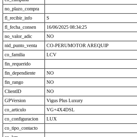
no_plazo_compra
fl_recibir_info
S
fl_fecha_consen
16/06/2025 08:34:25
no_valor_adic
NO
nid_punto_venta
CO-PERUMOTOR AREQUIP
co_familia
LCV
fin_requerido
fin_dependiente
NO
fin_rango
NO
ClientID
NO
GPVersion
Vigus Plus Luxury
co_articulo
VG+4X4DSL
co_configuracion
LUX
co_tipo_contacto