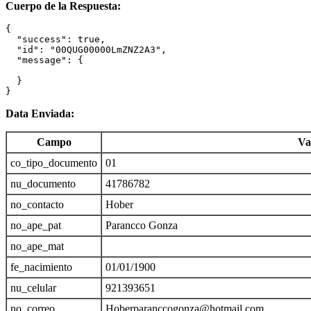
Cuerpo de la Respuesta:
{

  "success": true,

  "id": "00QUG00000LmZNZ2A3",

  "message": {

  }

}
Data Enviada:
Campo
Va
co_tipo_documento
01
nu_documento
41786782
no_contacto
Hober
no_ape_pat
Parancco Gonza
no_ape_mat
fe_nacimiento
01/01/1900
nu_celular
921393651
no_correo
Hoberparanccogonza@hotmail.com