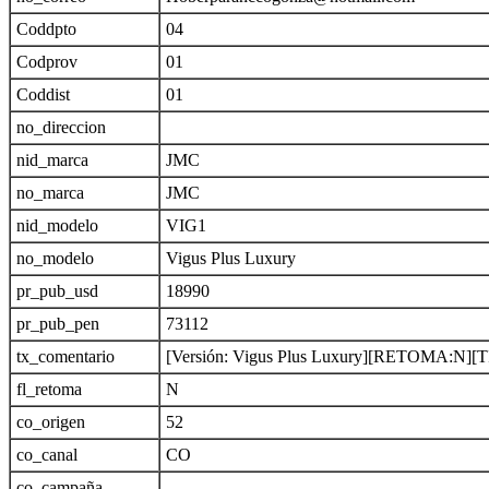
Coddpto
04
Codprov
01
Coddist
01
no_direccion
nid_marca
JMC
no_marca
JMC
nid_modelo
VIG1
no_modelo
Vigus Plus Luxury
pr_pub_usd
18990
pr_pub_pen
73112
tx_comentario
[Versión: Vigus Plus Luxury][RETOMA:
fl_retoma
N
co_origen
52
co_canal
CO
co_campaña