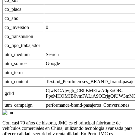
co_km
co_placa
co_ano
co_inversion
0
co_transmision
co_tipo_trabajador
utm_medium
Search
utm_source
Google
utm_term
utm_content
Text-ad_PeruIntereses_BRAND_brand-pasaje
CjwKCAjwgb_CBhBMEiwA0p3oOB-
gclid
PpeMHOMJB0vmFALiA9OErjgQiUW3mM0d
utm_campaign
performance-brand-pasajeros_Conversiones
Con casi 70 años de historia, JMC es el principal fabricante de
vehículos comerciales en China, utilizando tecnología avanzada para
ofrecer calidad, seguridad y rentabilidad. En Perú, JMC es