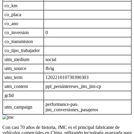
co_km
co_placa
co_ano
co_inversion
0
co_transmision
co_tipo_trabajador
utm_medium
social
utm_source
fb/ig
utm_term
120221010730390303
utm_content
ppl_peruintereses_jim_jim-cp
gclid
performance-pas-
utm_campaign
jim_conversiones_pasajeros
Con casi 70 años de historia, JMC es el principal fabricante de
vehículos comerciales en China, utilizando tecnología avanzada para