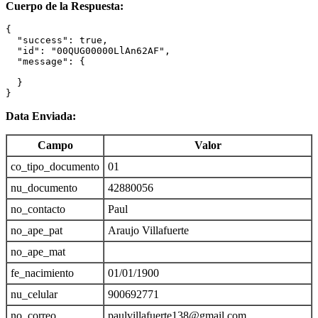
Cuerpo de la Respuesta:
{

  "success": true,

  "id": "00QUG00000LlAn62AF",

  "message": {

  }

}
Data Enviada:
Campo
Valor
co_tipo_documento
01
nu_documento
42880056
no_contacto
Paul
no_ape_pat
Araujo Villafuerte
no_ape_mat
fe_nacimiento
01/01/1900
nu_celular
900692771
no_correo
paulvillafuerte138@gmail.com