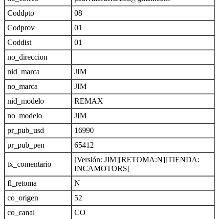
Coddpto
08
Codprov
01
Coddist
01
no_direccion
nid_marca
JIM
no_marca
JIM
nid_modelo
REMAX
no_modelo
JIM
pr_pub_usd
16990
pr_pub_pen
65412
[Versión: JIM][RETOMA:N][TIENDA:
tx_comentario
INCAMOTORS]
fl_retoma
N
co_origen
52
co_canal
CO