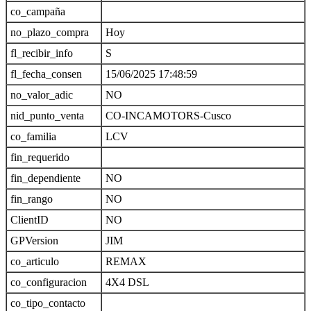
co_campaña
no_plazo_compra
Hoy
fl_recibir_info
S
fl_fecha_consen
15/06/2025 17:48:59
no_valor_adic
NO
nid_punto_venta
CO-INCAMOTORS-Cusco
co_familia
LCV
fin_requerido
fin_dependiente
NO
fin_rango
NO
ClientID
NO
GPVersion
JIM
co_articulo
REMAX
co_configuracion
4X4 DSL
co_tipo_contacto