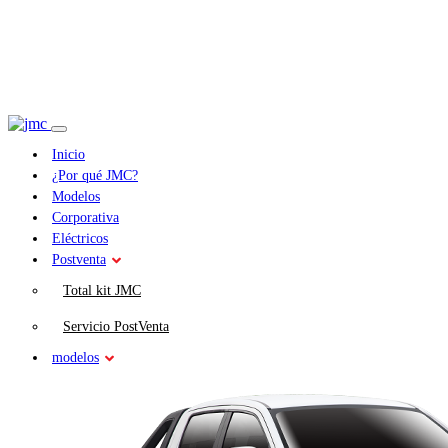
Inicio
¿Por qué JMC?
Modelos
Corporativa
Eléctricos
Postventa
Total kit JMC
Servicio PostVenta
modelos