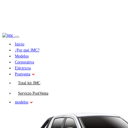
Inicio
¿Por qué JMC?
Modelos
Corporativa
Eléctricos
Postventa
Total kit JMC
Servicio PostVenta
modelos