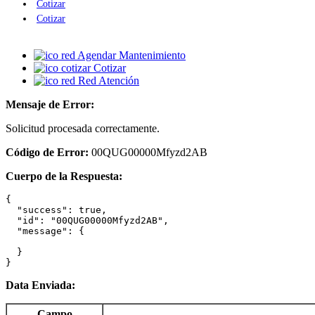
Cotizar
Cotizar
Agendar Mantenimiento
Cotizar
Red Atención
Mensaje de Error:
Solicitud procesada correctamente.
Código de Error:
00QUG00000Mfyzd2AB
Cuerpo de la Respuesta:
{

  "success": true,

  "id": "00QUG00000Mfyzd2AB",

  "message": {

  }

}
Data Enviada:
Campo