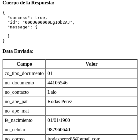
Cuerpo de la Respuesta:
{

  "success": true,

  "id": "00QUG00000Lg1Ob2AJ",

  "message": {

  }

}
Data Enviada:
Campo
Valor
co_tipo_documento
01
nu_documento
44105546
no_contacto
Lalo
no_ape_pat
Rodas Perez
no_ape_mat
fe_nacimiento
01/01/1900
nu_celular
987960640
no_correo
jrodasperez85@gmail.com