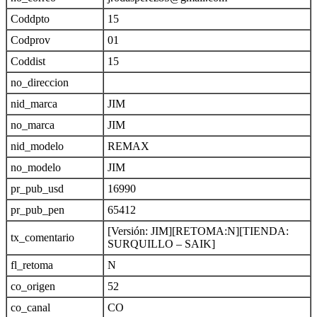
Coddpto
15
Codprov
01
Coddist
15
no_direccion
nid_marca
JIM
no_marca
JIM
nid_modelo
REMAX
no_modelo
JIM
pr_pub_usd
16990
pr_pub_pen
65412
[Versión: JIM][RETOMA:N][TIENDA:
tx_comentario
SURQUILLO – SAIK]
fl_retoma
N
co_origen
52
co_canal
CO