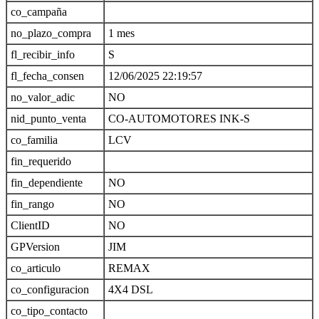
co_campaña
no_plazo_compra
1 mes
fl_recibir_info
S
fl_fecha_consen
12/06/2025 22:19:57
no_valor_adic
NO
nid_punto_venta
CO-AUTOMOTORES INK-S
co_familia
LCV
fin_requerido
fin_dependiente
NO
fin_rango
NO
ClientID
NO
GPVersion
JIM
co_articulo
REMAX
co_configuracion
4X4 DSL
co_tipo_contacto