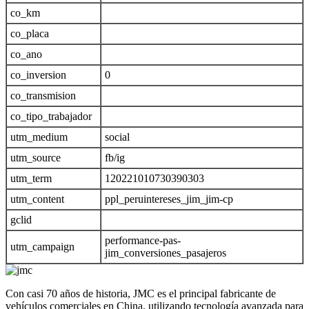
co_km
co_placa
co_ano
co_inversion
0
co_transmision
co_tipo_trabajador
utm_medium
social
utm_source
fb/ig
utm_term
120221010730390303
utm_content
ppl_peruintereses_jim_jim-cp
gclid
performance-pas-
utm_campaign
jim_conversiones_pasajeros
Con casi 70 años de historia, JMC es el principal fabricante de
vehículos comerciales en China, utilizando tecnología avanzada para