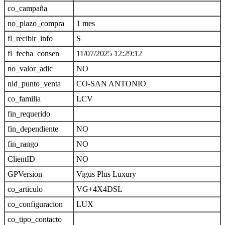
co_campaña
no_plazo_compra
1 mes
fl_recibir_info
S
fl_fecha_consen
11/07/2025 12:29:12
no_valor_adic
NO
nid_punto_venta
CO-SAN ANTONIO
co_familia
LCV
fin_requerido
fin_dependiente
NO
fin_rango
NO
ClientID
NO
GPVersion
Vigus Plus Luxury
co_articulo
VG+4X4DSL
co_configuracion
LUX
co_tipo_contacto