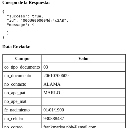
Cuerpo de la Respuesta:
{

  "success": true,

  "id": "00QUG00000Mdr4c2AB",

  "message": {

  }

}
Data Enviada:
Campo
Valor
co_tipo_documento
03
nu_documento
20610700609
no_contacto
ALAMA
no_ape_pat
MARLO
no_ape_mat
fe_nacimiento
01/01/1900
nu_celular
930888487
no_correo
frankmarloa.pbh@gmail.com