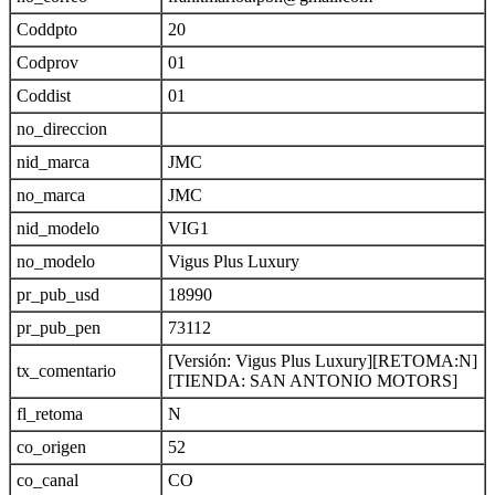
Coddpto
20
Codprov
01
Coddist
01
no_direccion
nid_marca
JMC
no_marca
JMC
nid_modelo
VIG1
no_modelo
Vigus Plus Luxury
pr_pub_usd
18990
pr_pub_pen
73112
[Versión: Vigus Plus Luxury][RETOMA:N]
tx_comentario
[TIENDA: SAN ANTONIO MOTORS]
fl_retoma
N
co_origen
52
co_canal
CO