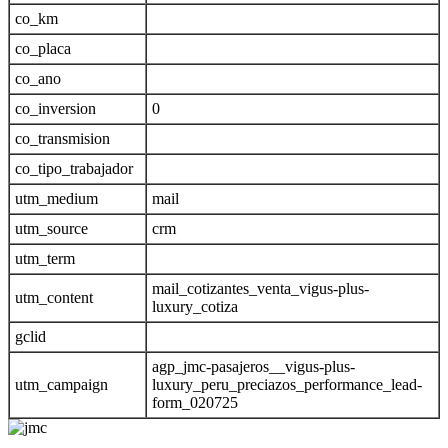
co_km
co_placa
co_ano
co_inversion
0
co_transmision
co_tipo_trabajador
utm_medium
mail
utm_source
crm
utm_term
mail_cotizantes_venta_vigus-plus-
utm_content
luxury_cotiza
gclid
agp_jmc-pasajeros__vigus-plus-
utm_campaign
luxury_peru_preciazos_performance_lead-
form_020725