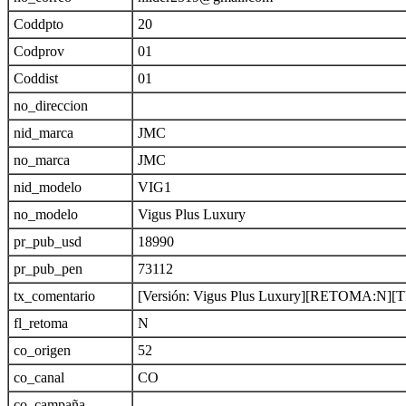
Coddpto
20
Codprov
01
Coddist
01
no_direccion
nid_marca
JMC
no_marca
JMC
nid_modelo
VIG1
no_modelo
Vigus Plus Luxury
pr_pub_usd
18990
pr_pub_pen
73112
tx_comentario
[Versión: Vigus Plus Luxury][RETOMA:
fl_retoma
N
co_origen
52
co_canal
CO
co_campaña