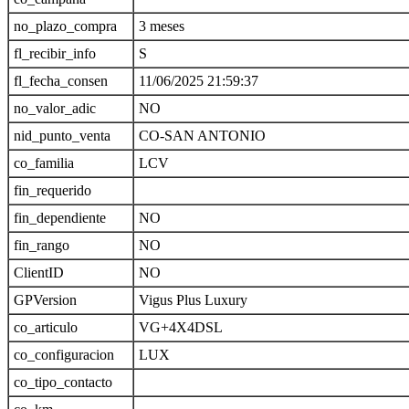
no_plazo_compra
3 meses
fl_recibir_info
S
fl_fecha_consen
11/06/2025 21:59:37
no_valor_adic
NO
nid_punto_venta
CO-SAN ANTONIO
co_familia
LCV
fin_requerido
fin_dependiente
NO
fin_rango
NO
ClientID
NO
GPVersion
Vigus Plus Luxury
co_articulo
VG+4X4DSL
co_configuracion
LUX
co_tipo_contacto