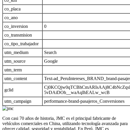
co_km
co_placa
co_ano
co_inversion
0
co_transmision
co_tipo_trabajador
utm_medium
Search
utm_source
Google
utm_term
utm_content
Text-ad_PeruIntereses_BRAND_brand-pasaje
Cj0KCQjw0qTCBhCmARIsAAj8C4bNcZqsE
gclid
5vDAiDOh__waAqIhEALw_wcB
utm_campaign
performance-brand-pasajeros_Conversiones
Con casi 70 años de historia, JMC es el principal fabricante de
vehículos comerciales en China, utilizando tecnología avanzada para
ofrecer calidad, seguridad y rentabilidad. En Perú, JMC es