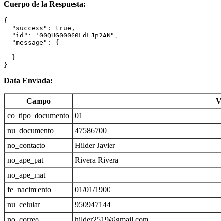
Cuerpo de la Respuesta:
{

  "success": true,

  "id": "00QUG00000LdLJp2AN",

  "message": {

  }

}
Data Enviada:
Campo
V
co_tipo_documento
01
nu_documento
47586700
no_contacto
Hilder Javier
no_ape_pat
Rivera Rivera
no_ape_mat
fe_nacimiento
01/01/1900
nu_celular
950947144
no_correo
hilder2519@gmail.com