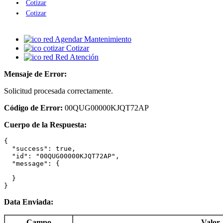
Cotizar
Cotizar
Agendar Mantenimiento
Cotizar
Red Atención
Mensaje de Error:
Solicitud procesada correctamente.
Código de Error:
00QUG00000KJQT72AP
Cuerpo de la Respuesta:
{

  "success": true,

  "id": "00QUG00000KJQT72AP",

  "message": {

  }

}
Data Enviada:
Campo
Valor