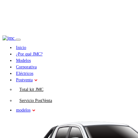
Inicio
¿Por qué JMC?
Modelos
Corporativa
Eléctricos
Postventa
Total kit JMC
Servicio PostVenta
modelos