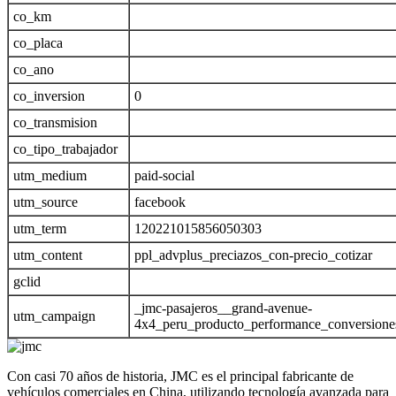
co_km
co_placa
co_ano
co_inversion
0
co_transmision
co_tipo_trabajador
utm_medium
paid-social
utm_source
facebook
utm_term
120221015856050303
utm_content
ppl_advplus_preciazos_con-precio_cotizar
gclid
_jmc-pasajeros__grand-avenue-
utm_campaign
4x4_peru_producto_performance_conversion
Con casi 70 años de historia, JMC es el principal fabricante de
vehículos comerciales en China, utilizando tecnología avanzada para