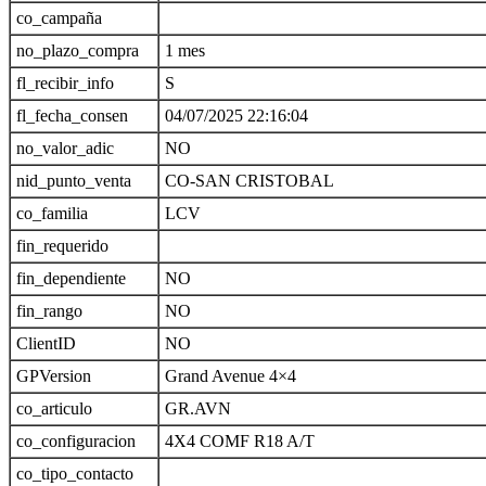
co_campaña
no_plazo_compra
1 mes
fl_recibir_info
S
fl_fecha_consen
04/07/2025 22:16:04
no_valor_adic
NO
nid_punto_venta
CO-SAN CRISTOBAL
co_familia
LCV
fin_requerido
fin_dependiente
NO
fin_rango
NO
ClientID
NO
GPVersion
Grand Avenue 4×4
co_articulo
GR.AVN
co_configuracion
4X4 COMF R18 A/T
co_tipo_contacto