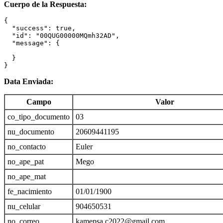
Cuerpo de la Respuesta:
{

  "success": true,

  "id": "00QUG00000MQmh32AD",

  "message": {

  }

}
Data Enviada:
Campo
Valor
co_tipo_documento
03
nu_documento
20609441195
no_contacto
Euler
no_ape_pat
Mego
no_ape_mat
fe_nacimiento
01/01/1900
nu_celular
904650531
no_correo
kamepsa.c2022@gmail.com