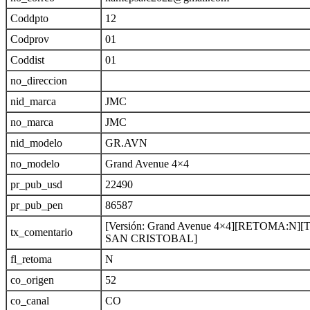
Coddpto
12
Codprov
01
Coddist
01
no_direccion
nid_marca
JMC
no_marca
JMC
nid_modelo
GR.AVN
no_modelo
Grand Avenue 4×4
pr_pub_usd
22490
pr_pub_pen
86587
[Versión: Grand Avenue 4×4][RETOMA:N]
tx_comentario
SAN CRISTOBAL]
fl_retoma
N
co_origen
52
co_canal
CO