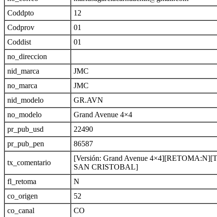
Coddpto
12
Codprov
01
Coddist
01
no_direccion
nid_marca
JMC
no_marca
JMC
nid_modelo
GR.AVN
no_modelo
Grand Avenue 4×4
pr_pub_usd
22490
pr_pub_pen
86587
[Versión: Grand Avenue 4×4][RETOMA:N]
tx_comentario
SAN CRISTOBAL]
fl_retoma
N
co_origen
52
co_canal
CO