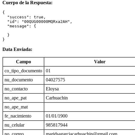
Cuerpo de la Respuesta:
{

  "success": true,

  "id": "00QUG00000MQRxa2AH",

  "message": {

  }

}
Data Enviada:
Campo
Valor
co_tipo_documento
01
nu_documento
04027575
no_contacto
Eloysa
no_ape_pat
Carhuachin
no_ape_mat
fe_nacimiento
01/01/1900
nu_celular
985817944
no_correo
maridsagarciacarhuachin@gmail.com