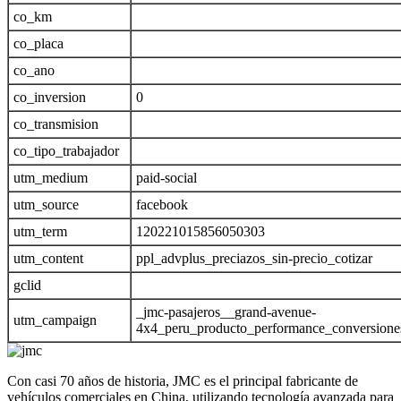
co_km
co_placa
co_ano
co_inversion
0
co_transmision
co_tipo_trabajador
utm_medium
paid-social
utm_source
facebook
utm_term
120221015856050303
utm_content
ppl_advplus_preciazos_sin-precio_cotizar
gclid
_jmc-pasajeros__grand-avenue-
utm_campaign
4x4_peru_producto_performance_conversion
Con casi 70 años de historia, JMC es el principal fabricante de
vehículos comerciales en China, utilizando tecnología avanzada para