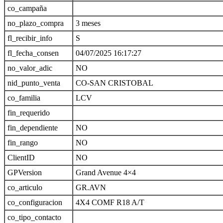
co_campaña
no_plazo_compra
3 meses
fl_recibir_info
S
fl_fecha_consen
04/07/2025 16:17:27
no_valor_adic
NO
nid_punto_venta
CO-SAN CRISTOBAL
co_familia
LCV
fin_requerido
fin_dependiente
NO
fin_rango
NO
ClientID
NO
GPVersion
Grand Avenue 4×4
co_articulo
GR.AVN
co_configuracion
4X4 COMF R18 A/T
co_tipo_contacto