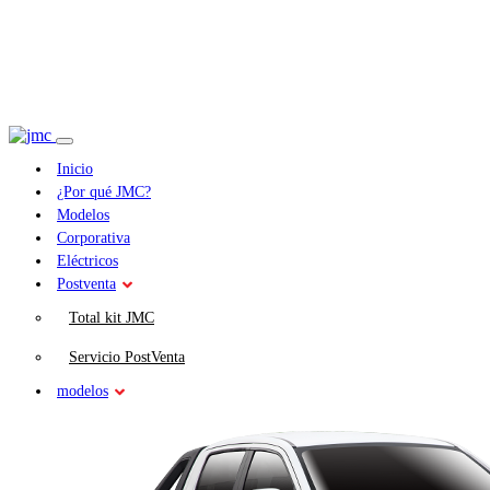
Inicio
¿Por qué JMC?
Modelos
Corporativa
Eléctricos
Postventa
Total kit JMC
Servicio PostVenta
modelos