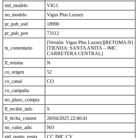
nid_modelo
VIG1
no_modelo
Vigus Plus Luxury
pr_pub_usd
18990
pr_pub_pen
73112
[Versión: Vigus Plus Luxury][RETOMA:N]
tx_comentario
[TIENDA: SANTA ANITA – JMC
CARRETERA CENTRAL]
fl_retoma
N
co_origen
52
co_canal
CO
co_campaña
no_plazo_compra
fl_recibir_info
S
fl_fecha_consen
28/04/2025 22:40:41
no_valor_adic
NO
nid_punto_venta
CC JMC CV