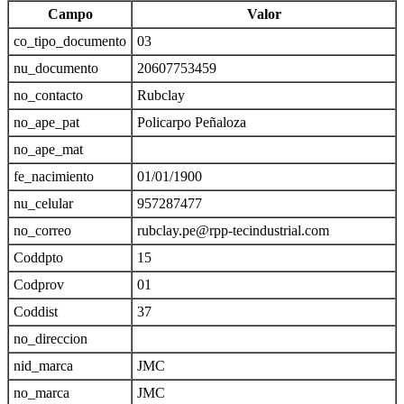
Campo
Valor
co_tipo_documento
03
nu_documento
20607753459
no_contacto
Rubclay
no_ape_pat
Policarpo Peñaloza
no_ape_mat
fe_nacimiento
01/01/1900
nu_celular
957287477
no_correo
rubclay.pe@rpp-tecindustrial.com
Coddpto
15
Codprov
01
Coddist
37
no_direccion
nid_marca
JMC
no_marca
JMC