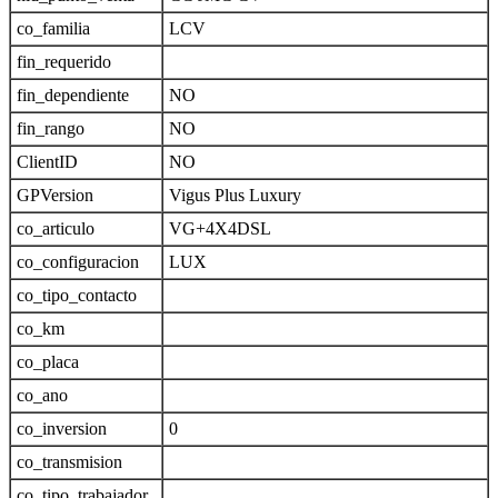
co_familia
LCV
fin_requerido
fin_dependiente
NO
fin_rango
NO
ClientID
NO
GPVersion
Vigus Plus Luxury
co_articulo
VG+4X4DSL
co_configuracion
LUX
co_tipo_contacto
co_km
co_placa
co_ano
co_inversion
0
co_transmision
co_tipo_trabajador