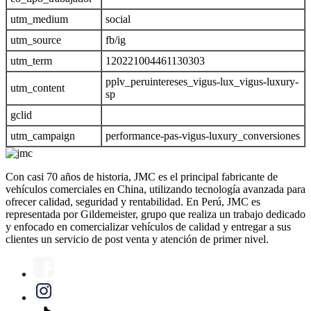
utm_medium
social
utm_source
fb/ig
utm_term
120221004461130303
pplv_peruintereses_vigus-lux_vigus-luxury-
utm_content
sp
gclid
utm_campaign
performance-pas-vigus-luxury_conversiones
Con casi 70 años de historia, JMC es el principal fabricante de
vehículos comerciales en China, utilizando tecnología avanzada para
ofrecer calidad, seguridad y rentabilidad. En Perú, JMC es
representada por Gildemeister, grupo que realiza un trabajo dedicado
y enfocado en comercializar vehículos de calidad y entregar a sus
clientes un servicio de post venta y atención de primer nivel.