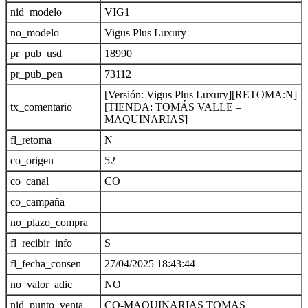
nid_modelo
VIG1
no_modelo
Vigus Plus Luxury
pr_pub_usd
18990
pr_pub_pen
73112
[Versión: Vigus Plus Luxury][RETOMA:N]
tx_comentario
[TIENDA: TOMÁS VALLE –
MAQUINARIAS]
fl_retoma
N
co_origen
52
co_canal
CO
co_campaña
no_plazo_compra
fl_recibir_info
S
fl_fecha_consen
27/04/2025 18:43:44
no_valor_adic
NO
nid_punto_venta
CO-MAQUINARIAS TOMAS