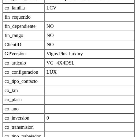
co_familia
LCV
fin_requerido
fin_dependiente
NO
fin_rango
NO
ClientID
NO
GPVersion
Vigus Plus Luxury
co_articulo
VG+4X4DSL
co_configuracion
LUX
co_tipo_contacto
co_km
co_placa
co_ano
co_inversion
0
co_transmision
co_tipo_trabajador