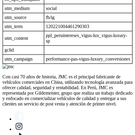
utm_medium
social
utm_source
fb/ig
utm_term
120221004461290303
ppl_peruintereses_vigus-lux_vigus-luxury-
utm_content
sp
gclid
utm_campaign
performance-pas-vigus-luxury_conversiones
Con casi 70 años de historia, JMC es el principal fabricante de
vehículos comerciales en China, utilizando tecnología avanzada para
ofrecer calidad, seguridad y rentabilidad. En Perú, JMC es
representada por Gildemeister, grupo que realiza un trabajo dedicado
y enfocado en comercializar vehículos de calidad y entregar a sus
clientes un servicio de post venta y atención de primer nivel.