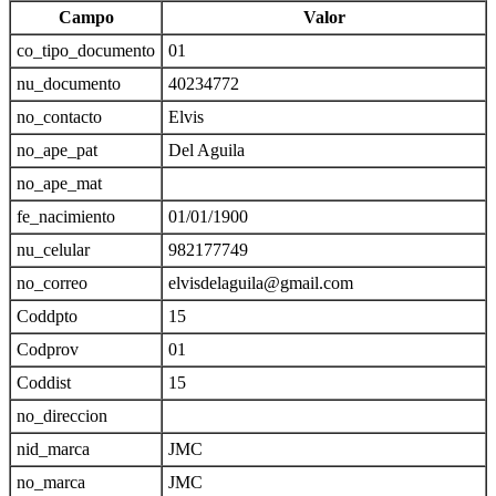
Campo
Valor
co_tipo_documento
01
nu_documento
40234772
no_contacto
Elvis
no_ape_pat
Del Aguila
no_ape_mat
fe_nacimiento
01/01/1900
nu_celular
982177749
no_correo
elvisdelaguila@gmail.com
Coddpto
15
Codprov
01
Coddist
15
no_direccion
nid_marca
JMC
no_marca
JMC