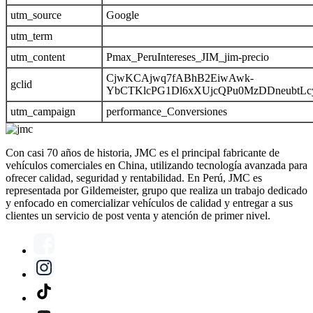
utm_source
Google
utm_term
utm_content
Pmax_PeruIntereses_JIM_jim-precio
CjwKCAjwq7fABhB2EiwAwk-
gclid
YbCTKlcPG1Dl6xXUjcQPu0MzDDneubtL
utm_campaign
performance_Conversiones
Con casi 70 años de historia, JMC es el principal fabricante de
vehículos comerciales en China, utilizando tecnología avanzada para
ofrecer calidad, seguridad y rentabilidad. En Perú, JMC es
representada por Gildemeister, grupo que realiza un trabajo dedicado
y enfocado en comercializar vehículos de calidad y entregar a sus
clientes un servicio de post venta y atención de primer nivel.