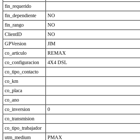
fin_requerido
fin_dependiente
NO
fin_rango
NO
ClientID
NO
GPVersion
JIM
co_articulo
REMAX
co_configuracion
4X4 DSL
co_tipo_contacto
co_km
co_placa
co_ano
co_inversion
0
co_transmision
co_tipo_trabajador
utm_medium
PMAX