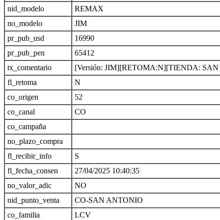
nid_modelo
REMAX
no_modelo
JIM
pr_pub_usd
16990
pr_pub_pen
65412
tx_comentario
[Versión: JIM][RETOMA:N][TIENDA: S
fl_retoma
N
co_origen
52
co_canal
CO
co_campaña
no_plazo_compra
fl_recibir_info
S
fl_fecha_consen
27/04/2025 10:40:35
no_valor_adic
NO
nid_punto_venta
CO-SAN ANTONIO
co_familia
LCV