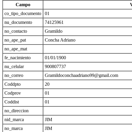
Campo
co_tipo_documento
01
nu_documento
74125961
no_contacto
Gramildo
no_ape_pat
Concha Adriano
no_ape_mat
fe_nacimiento
01/01/1900
nu_celular
900807737
no_correo
Gramildoconchaadriano99@gmail.com
Coddpto
20
Codprov
01
Coddist
01
no_direccion
nid_marca
JIM
no_marca
JIM