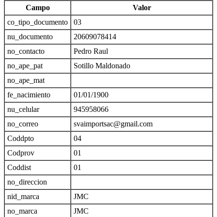
Campo
Valor
co_tipo_documento
03
nu_documento
20609078414
no_contacto
Pedro Raul
no_ape_pat
Sotillo Maldonado
no_ape_mat
fe_nacimiento
01/01/1900
nu_celular
945958066
no_correo
svaimportsac@gmail.com
Coddpto
04
Codprov
01
Coddist
01
no_direccion
nid_marca
JMC
no_marca
JMC