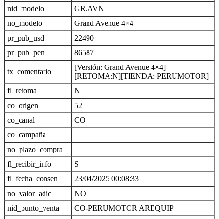
nid_modelo
GR.AVN
no_modelo
Grand Avenue 4×4
pr_pub_usd
22490
pr_pub_pen
86587
[Versión: Grand Avenue 4×4]
tx_comentario
[RETOMA:N][TIENDA: PERUMOTOR]
fl_retoma
N
co_origen
52
co_canal
CO
co_campaña
no_plazo_compra
fl_recibir_info
S
fl_fecha_consen
23/04/2025 00:08:33
no_valor_adic
NO
nid_punto_venta
CO-PERUMOTOR AREQUIP