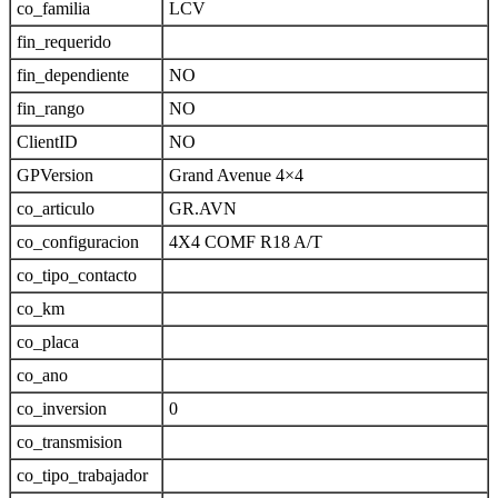
co_familia
LCV
fin_requerido
fin_dependiente
NO
fin_rango
NO
ClientID
NO
GPVersion
Grand Avenue 4×4
co_articulo
GR.AVN
co_configuracion
4X4 COMF R18 A/T
co_tipo_contacto
co_km
co_placa
co_ano
co_inversion
0
co_transmision
co_tipo_trabajador