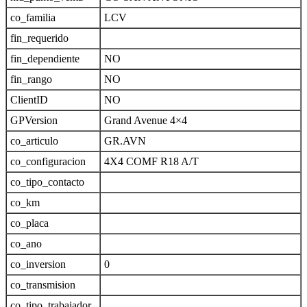
co_familia
LCV
fin_requerido
fin_dependiente
NO
fin_rango
NO
ClientID
NO
GPVersion
Grand Avenue 4×4
co_articulo
GR.AVN
co_configuracion
4X4 COMF R18 A/T
co_tipo_contacto
co_km
co_placa
co_ano
co_inversion
0
co_transmision
co_tipo_trabajador