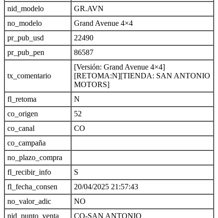
nid_modelo
GR.AVN
no_modelo
Grand Avenue 4×4
pr_pub_usd
22490
pr_pub_pen
86587
[Versión: Grand Avenue 4×4]
tx_comentario
[RETOMA:N][TIENDA: SAN ANTONIO
MOTORS]
fl_retoma
N
co_origen
52
co_canal
CO
co_campaña
no_plazo_compra
fl_recibir_info
S
fl_fecha_consen
20/04/2025 21:57:43
no_valor_adic
NO
nid_punto_venta
CO-SAN ANTONIO