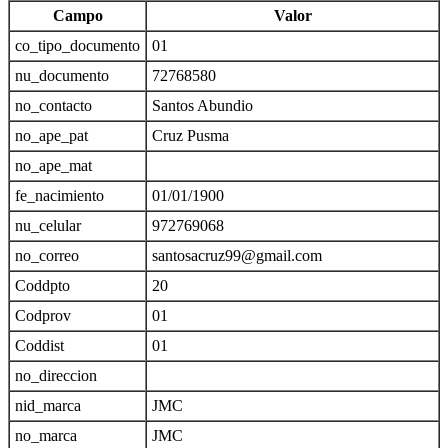
Campo
Valor
co_tipo_documento
01
nu_documento
72768580
no_contacto
Santos Abundio
no_ape_pat
Cruz Pusma
no_ape_mat
fe_nacimiento
01/01/1900
nu_celular
972769068
no_correo
santosacruz99@gmail.com
Coddpto
20
Codprov
01
Coddist
01
no_direccion
nid_marca
JMC
no_marca
JMC