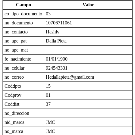
Campo
Valor
co_tipo_documento
03
nu_documento
10706711061
no_contacto
Hashly
no_ape_pat
Dalla Pieta
no_ape_mat
fe_nacimiento
01/01/1900
nu_celular
924543331
no_correo
Hcdallapieta@gmail.com
Coddpto
15
Codprov
01
Coddist
37
no_direccion
nid_marca
JMC
no_marca
JMC