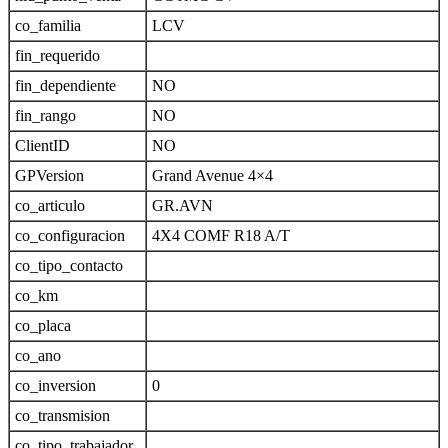
co_familia
LCV
fin_requerido
fin_dependiente
NO
fin_rango
NO
ClientID
NO
GPVersion
Grand Avenue 4×4
co_articulo
GR.AVN
co_configuracion
4X4 COMF R18 A/T
co_tipo_contacto
co_km
co_placa
co_ano
co_inversion
0
co_transmision
co_tipo_trabajador