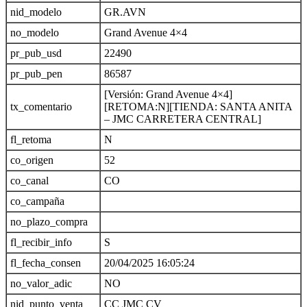
nid_modelo
GR.AVN
no_modelo
Grand Avenue 4×4
pr_pub_usd
22490
pr_pub_pen
86587
[Versión: Grand Avenue 4×4]
tx_comentario
[RETOMA:N][TIENDA: SANTA ANITA
– JMC CARRETERA CENTRAL]
fl_retoma
N
co_origen
52
co_canal
CO
co_campaña
no_plazo_compra
fl_recibir_info
S
fl_fecha_consen
20/04/2025 16:05:24
no_valor_adic
NO
nid_punto_venta
CC JMC CV