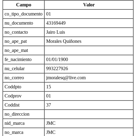
Campo
Valor
co_tipo_documento
01
nu_documento
43169449
no_contacto
Jairo Luis
no_ape_pat
Morales Quiñones
no_ape_mat
fe_nacimiento
01/01/1900
nu_celular
993227926
no_correo
jmoralesq@live.com
Coddpto
15
Codprov
01
Coddist
37
no_direccion
nid_marca
JMC
no_marca
JMC