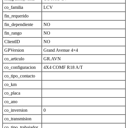
co_familia
LCV
fin_requerido
fin_dependiente
NO
fin_rango
NO
ClientID
NO
GPVersion
Grand Avenue 4×4
co_articulo
GR.AVN
co_configuracion
4X4 COMF R18 A/T
co_tipo_contacto
co_km
co_placa
co_ano
co_inversion
0
co_transmision
co_tipo_trabajador