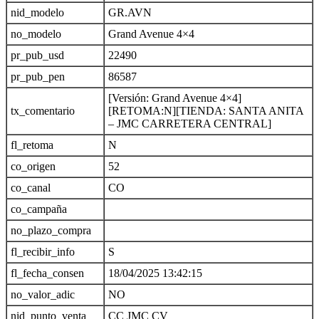
nid_modelo
GR.AVN
no_modelo
Grand Avenue 4×4
pr_pub_usd
22490
pr_pub_pen
86587
[Versión: Grand Avenue 4×4]
tx_comentario
[RETOMA:N][TIENDA: SANTA ANITA
– JMC CARRETERA CENTRAL]
fl_retoma
N
co_origen
52
co_canal
CO
co_campaña
no_plazo_compra
fl_recibir_info
S
fl_fecha_consen
18/04/2025 13:42:15
no_valor_adic
NO
nid_punto_venta
CC JMC CV