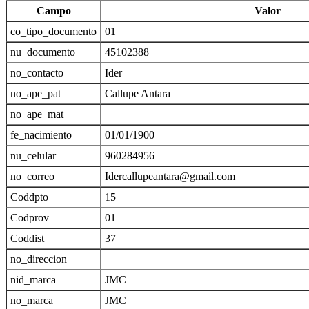
Campo
Valor
co_tipo_documento
01
nu_documento
45102388
no_contacto
Ider
no_ape_pat
Callupe Antara
no_ape_mat
fe_nacimiento
01/01/1900
nu_celular
960284956
no_correo
Idercallupeantara@gmail.com
Coddpto
15
Codprov
01
Coddist
37
no_direccion
nid_marca
JMC
no_marca
JMC