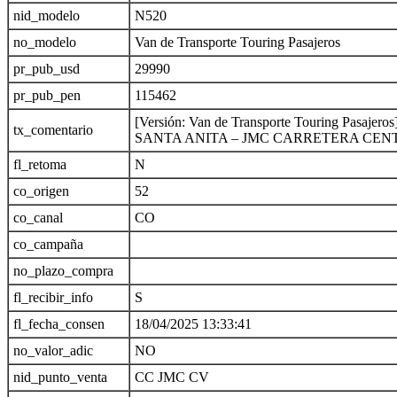
nid_modelo
N520
no_modelo
Van de Transporte Touring Pasajeros
pr_pub_usd
29990
pr_pub_pen
115462
[Versión: Van de Transporte Touring Pasa
tx_comentario
SANTA ANITA – JMC CARRETERA CEN
fl_retoma
N
co_origen
52
co_canal
CO
co_campaña
no_plazo_compra
fl_recibir_info
S
fl_fecha_consen
18/04/2025 13:33:41
no_valor_adic
NO
nid_punto_venta
CC JMC CV