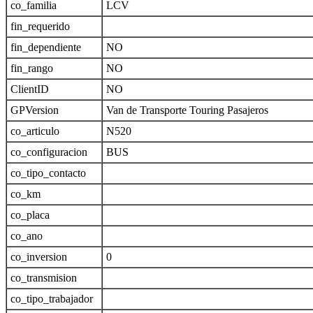
co_familia
LCV
fin_requerido
fin_dependiente
NO
fin_rango
NO
ClientID
NO
GPVersion
Van de Transporte Touring Pasajeros
co_articulo
N520
co_configuracion
BUS
co_tipo_contacto
co_km
co_placa
co_ano
co_inversion
0
co_transmision
co_tipo_trabajador