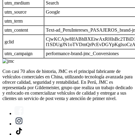
utm_medium
Search
utm_source
Google
utm_term
utm_content
Text-ad_PeruIntereses_PASAJEROS_brand-j
CjwKCAjw8IfABhBXEiwAxRHlsBc2TBi
gclid
f1SDUgJN1oTVDmQrPcEvDGYpKglxoCz
utm_campaign
performance-brand-jmc_Conversiones
Con casi 70 años de historia, JMC es el principal fabricante de
vehículos comerciales en China, utilizando tecnología avanzada para
ofrecer calidad, seguridad y rentabilidad. En Perú, JMC es
representada por Gildemeister, grupo que realiza un trabajo dedicado
y enfocado en comercializar vehículos de calidad y entregar a sus
clientes un servicio de post venta y atención de primer nivel.