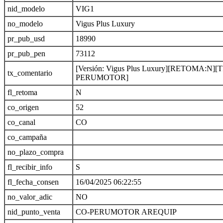
nid_modelo
VIG1
no_modelo
Vigus Plus Luxury
pr_pub_usd
18990
pr_pub_pen
73112
[Versión: Vigus Plus Luxury][RETOMA:N]
tx_comentario
PERUMOTOR]
fl_retoma
N
co_origen
52
co_canal
CO
co_campaña
no_plazo_compra
fl_recibir_info
S
fl_fecha_consen
16/04/2025 06:22:55
no_valor_adic
NO
nid_punto_venta
CO-PERUMOTOR AREQUIP