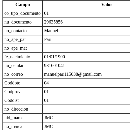
Campo
Valor
co_tipo_documento
01
nu_documento
29635856
no_contacto
Manuel
no_ape_pat
Pari
no_ape_mat
fe_nacimiento
01/01/1900
nu_celular
981601041
no_correo
manuelpari115038@gmail.com
Coddpto
04
Codprov
01
Coddist
01
no_direccion
nid_marca
JMC
no_marca
JMC