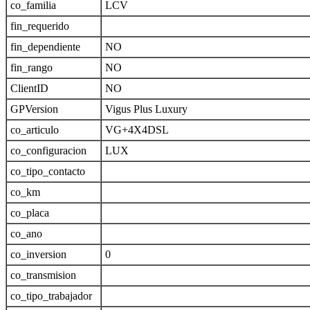
co_familia
LCV
fin_requerido
fin_dependiente
NO
fin_rango
NO
ClientID
NO
GPVersion
Vigus Plus Luxury
co_articulo
VG+4X4DSL
co_configuracion
LUX
co_tipo_contacto
co_km
co_placa
co_ano
co_inversion
0
co_transmision
co_tipo_trabajador