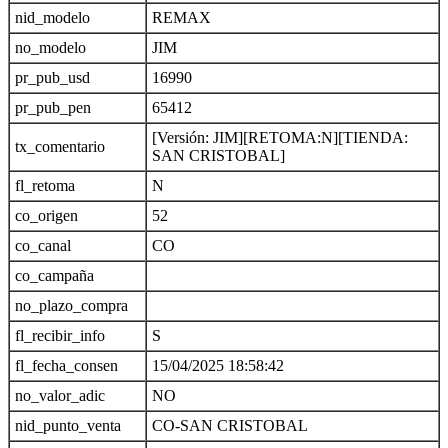
nid_modelo
REMAX
no_modelo
JIM
pr_pub_usd
16990
pr_pub_pen
65412
[Versión: JIM][RETOMA:N][TIENDA:
tx_comentario
SAN CRISTOBAL]
fl_retoma
N
co_origen
52
co_canal
CO
co_campaña
no_plazo_compra
fl_recibir_info
S
fl_fecha_consen
15/04/2025 18:58:42
no_valor_adic
NO
nid_punto_venta
CO-SAN CRISTOBAL