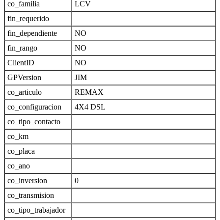
co_familia
LCV
fin_requerido
fin_dependiente
NO
fin_rango
NO
ClientID
NO
GPVersion
JIM
co_articulo
REMAX
co_configuracion
4X4 DSL
co_tipo_contacto
co_km
co_placa
co_ano
co_inversion
0
co_transmision
co_tipo_trabajador