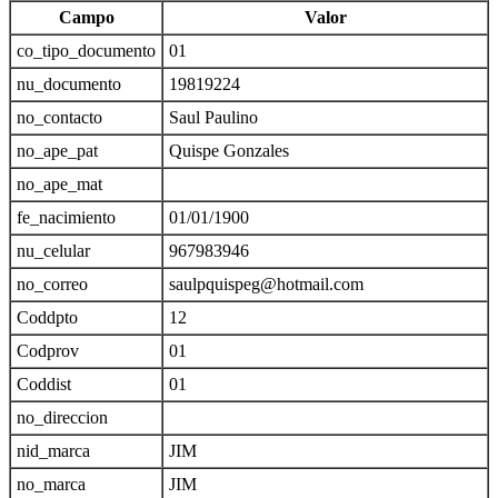
Campo
Valor
co_tipo_documento
01
nu_documento
19819224
no_contacto
Saul Paulino
no_ape_pat
Quispe Gonzales
no_ape_mat
fe_nacimiento
01/01/1900
nu_celular
967983946
no_correo
saulpquispeg@hotmail.com
Coddpto
12
Codprov
01
Coddist
01
no_direccion
nid_marca
JIM
no_marca
JIM