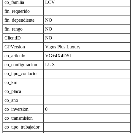
co_familia
LCV
fin_requerido
fin_dependiente
NO
fin_rango
NO
ClientID
NO
GPVersion
Vigus Plus Luxury
co_articulo
VG+4X4DSL
co_configuracion
LUX
co_tipo_contacto
co_km
co_placa
co_ano
co_inversion
0
co_transmision
co_tipo_trabajador