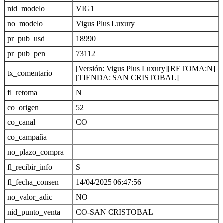
nid_modelo
VIG1
no_modelo
Vigus Plus Luxury
pr_pub_usd
18990
pr_pub_pen
73112
[Versión: Vigus Plus Luxury][RETOMA:N]
tx_comentario
[TIENDA: SAN CRISTOBAL]
fl_retoma
N
co_origen
52
co_canal
CO
co_campaña
no_plazo_compra
fl_recibir_info
S
fl_fecha_consen
14/04/2025 06:47:56
no_valor_adic
NO
nid_punto_venta
CO-SAN CRISTOBAL