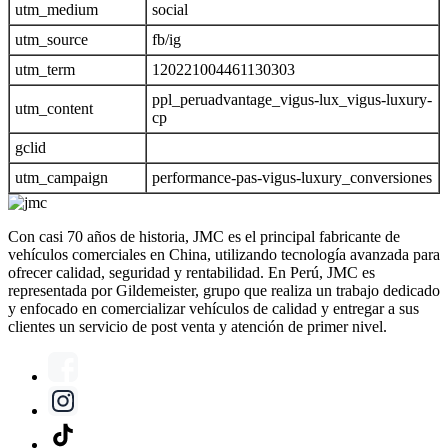
utm_medium
social
utm_source
fb/ig
utm_term
120221004461130303
ppl_peruadvantage_vigus-lux_vigus-luxury-
utm_content
cp
gclid
utm_campaign
performance-pas-vigus-luxury_conversiones
Con casi 70 años de historia, JMC es el principal fabricante de
vehículos comerciales en China, utilizando tecnología avanzada para
ofrecer calidad, seguridad y rentabilidad. En Perú, JMC es
representada por Gildemeister, grupo que realiza un trabajo dedicado
y enfocado en comercializar vehículos de calidad y entregar a sus
clientes un servicio de post venta y atención de primer nivel.