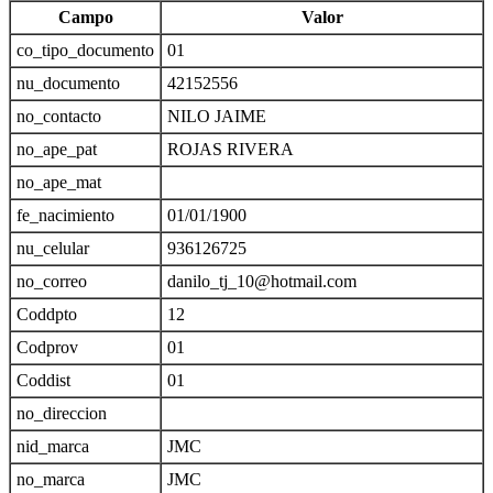
Campo
Valor
co_tipo_documento
01
nu_documento
42152556
no_contacto
NILO JAIME
no_ape_pat
ROJAS RIVERA
no_ape_mat
fe_nacimiento
01/01/1900
nu_celular
936126725
no_correo
danilo_tj_10@hotmail.com
Coddpto
12
Codprov
01
Coddist
01
no_direccion
nid_marca
JMC
no_marca
JMC