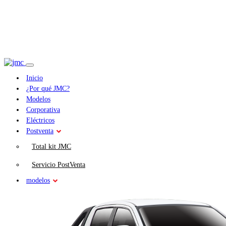
Inicio
¿Por qué JMC?
Modelos
Corporativa
Eléctricos
Postventa
Total kit JMC
Servicio PostVenta
modelos