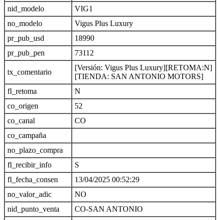
nid_modelo
VIG1
no_modelo
Vigus Plus Luxury
pr_pub_usd
18990
pr_pub_pen
73112
[Versión: Vigus Plus Luxury][RETOMA:N]
tx_comentario
[TIENDA: SAN ANTONIO MOTORS]
fl_retoma
N
co_origen
52
co_canal
CO
co_campaña
no_plazo_compra
fl_recibir_info
S
fl_fecha_consen
13/04/2025 00:52:29
no_valor_adic
NO
nid_punto_venta
CO-SAN ANTONIO