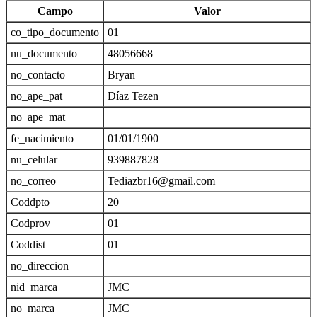
Campo
Valor
co_tipo_documento
01
nu_documento
48056668
no_contacto
Bryan
no_ape_pat
Díaz Tezen
no_ape_mat
fe_nacimiento
01/01/1900
nu_celular
939887828
no_correo
Tediazbr16@gmail.com
Coddpto
20
Codprov
01
Coddist
01
no_direccion
nid_marca
JMC
no_marca
JMC