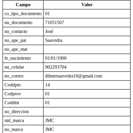
Campo
Valor
co_tipo_documento
01
nu_documento
71051507
no_contacto
José
no_ape_pat
Saavedra
no_ape_mat
fe_nacimiento
01/01/1900
nu_celular
902293704
no_correo
dilmersaavedra10@gmail.com
Coddpto
14
Codprov
01
Coddist
01
no_direccion
nid_marca
JMC
no_marca
JMC