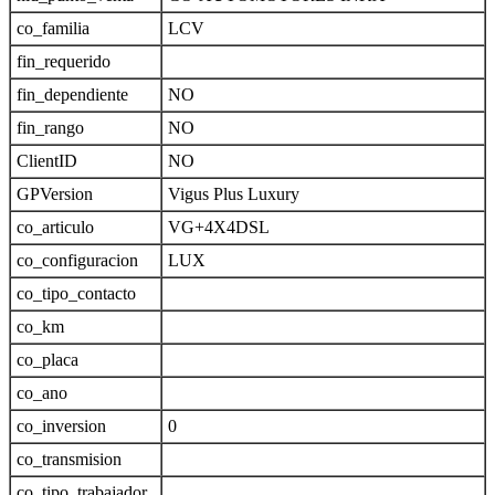
co_familia
LCV
fin_requerido
fin_dependiente
NO
fin_rango
NO
ClientID
NO
GPVersion
Vigus Plus Luxury
co_articulo
VG+4X4DSL
co_configuracion
LUX
co_tipo_contacto
co_km
co_placa
co_ano
co_inversion
0
co_transmision
co_tipo_trabajador