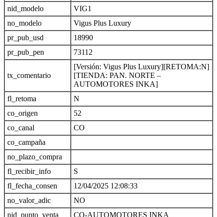
nid_modelo
VIG1
no_modelo
Vigus Plus Luxury
pr_pub_usd
18990
pr_pub_pen
73112
[Versión: Vigus Plus Luxury][RETOMA:N]
tx_comentario
[TIENDA: PAN. NORTE –
AUTOMOTORES INKA]
fl_retoma
N
co_origen
52
co_canal
CO
co_campaña
no_plazo_compra
fl_recibir_info
S
fl_fecha_consen
12/04/2025 12:08:33
no_valor_adic
NO
nid_punto_venta
CO-AUTOMOTORES INKA