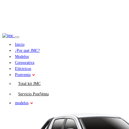
Inicio
¿Por qué JMC?
Modelos
Corporativa
Eléctricos
Postventa
Total kit JMC
Servicio PostVenta
modelos