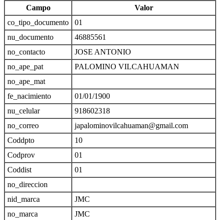
Campo
Valor
co_tipo_documento
01
nu_documento
46885561
no_contacto
JOSE ANTONIO
no_ape_pat
PALOMINO VILCAHUAMAN
no_ape_mat
fe_nacimiento
01/01/1900
nu_celular
918602318
no_correo
japalominovilcahuaman@gmail.com
Coddpto
10
Codprov
01
Coddist
01
no_direccion
nid_marca
JMC
no_marca
JMC