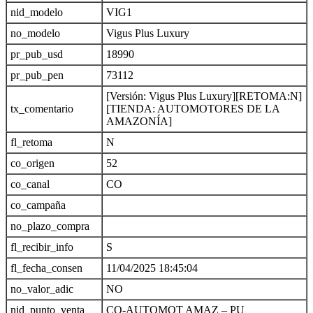
nid_modelo
VIG1
no_modelo
Vigus Plus Luxury
pr_pub_usd
18990
pr_pub_pen
73112
[Versión: Vigus Plus Luxury][RETOMA:N]
tx_comentario
[TIENDA: AUTOMOTORES DE LA
AMAZONÍA]
fl_retoma
N
co_origen
52
co_canal
CO
co_campaña
no_plazo_compra
fl_recibir_info
S
fl_fecha_consen
11/04/2025 18:45:04
no_valor_adic
NO
nid_punto_venta
CO-AUTOMOT AMAZ – PU