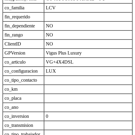
co_familia
LCV
fin_requerido
fin_dependiente
NO
fin_rango
NO
ClientID
NO
GPVersion
Vigus Plus Luxury
co_articulo
VG+4X4DSL
co_configuracion
LUX
co_tipo_contacto
co_km
co_placa
co_ano
co_inversion
0
co_transmision
co_tipo_trabajador