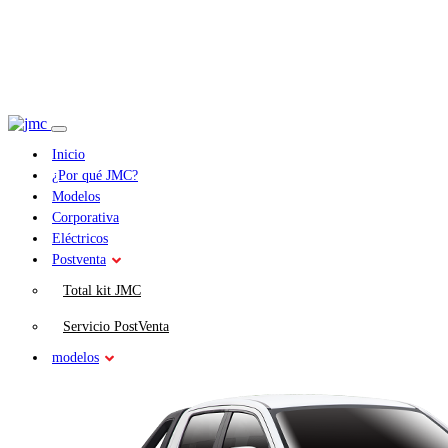
Inicio
¿Por qué JMC?
Modelos
Corporativa
Eléctricos
Postventa
Total kit JMC
Servicio PostVenta
modelos