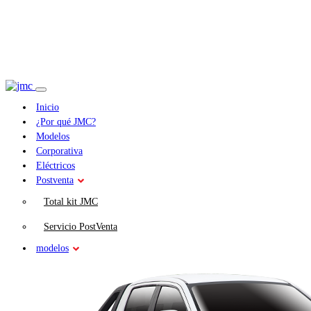
Inicio
¿Por qué JMC?
Modelos
Corporativa
Eléctricos
Postventa
Total kit JMC
Servicio PostVenta
modelos