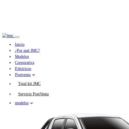
Inicio
¿Por qué JMC?
Modelos
Corporativa
Eléctricos
Postventa
Total kit JMC
Servicio PostVenta
modelos