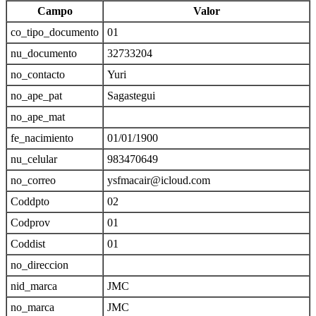
Campo
Valor
co_tipo_documento
01
nu_documento
32733204
no_contacto
Yuri
no_ape_pat
Sagastegui
no_ape_mat
fe_nacimiento
01/01/1900
nu_celular
983470649
no_correo
ysfmacair@icloud.com
Coddpto
02
Codprov
01
Coddist
01
no_direccion
nid_marca
JMC
no_marca
JMC