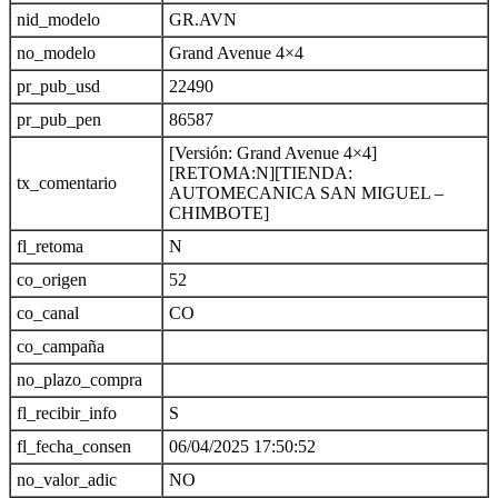
nid_modelo
GR.AVN
no_modelo
Grand Avenue 4×4
pr_pub_usd
22490
pr_pub_pen
86587
[Versión: Grand Avenue 4×4]
[RETOMA:N][TIENDA:
tx_comentario
AUTOMECANICA SAN MIGUEL –
CHIMBOTE]
fl_retoma
N
co_origen
52
co_canal
CO
co_campaña
no_plazo_compra
fl_recibir_info
S
fl_fecha_consen
06/04/2025 17:50:52
no_valor_adic
NO