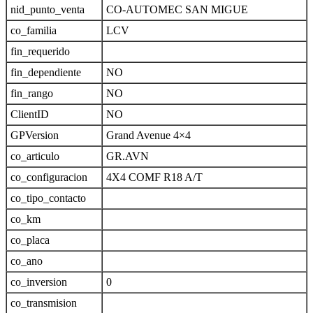
nid_punto_venta
CO-AUTOMEC SAN MIGUE
co_familia
LCV
fin_requerido
fin_dependiente
NO
fin_rango
NO
ClientID
NO
GPVersion
Grand Avenue 4×4
co_articulo
GR.AVN
co_configuracion
4X4 COMF R18 A/T
co_tipo_contacto
co_km
co_placa
co_ano
co_inversion
0
co_transmision